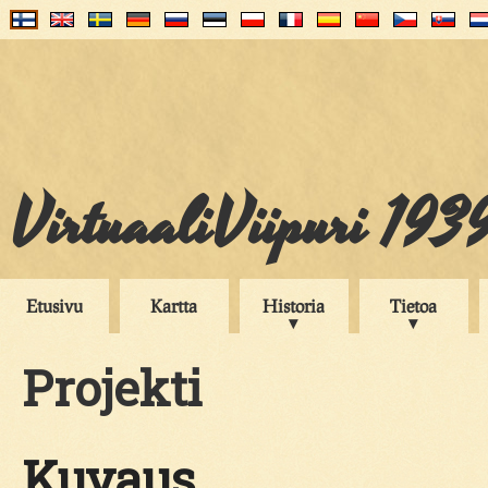
VirtuaaliViipuri 193
Etusivu
Kartta
Historia
Tietoa
Projekti
Kuvaus