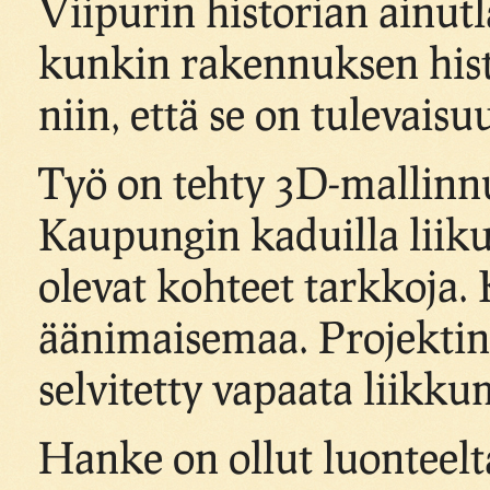
Viipurin historian ainut
kunkin rakennuksen histo
niin, että se on tulevaisu
Työ on tehty 3D-mallinnu
Kaupungin kaduilla liik
olevat kohteet tarkkoja
äänimaisemaa. Projektin
selvitetty vapaata liikk
Hanke on ollut luonteelta