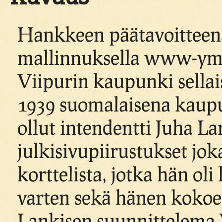
Hankkeen päätavoitteena
mallinnuksella www-ymp
Viipurin kaupunki sellai
1939 suomalaisena kaup
ollut intendentti Juha La
julkisivupiirustukset jo
korttelista, jotka hän oli 
varten sekä hänen kokoel
Lankisen suunnittelema