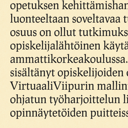
opetuksen kehittämishank
luonteeltaan soveltavaa 
osuus on ollut tutkimuk
opiskelijalähtöinen käy
ammattikorkeakoulussa.
sisältänyt opiskelijoiden
VirtuaaliViipurin mallint
ohjatun työharjoittelun l
opinnäytetöiden puitteis