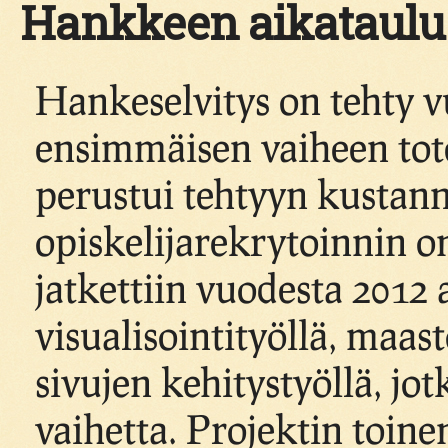
Hankkeen aikataulu
Hankeselvitys on tehty
ensimmäisen vaiheen tote
perustui tehtyyn kustan
opiskelijarekrytoinnin 
jatkettiin vuodesta 2012 
visualisointityöllä, maas
sivujen kehitystyöllä, jot
vaihetta. Projektin toine