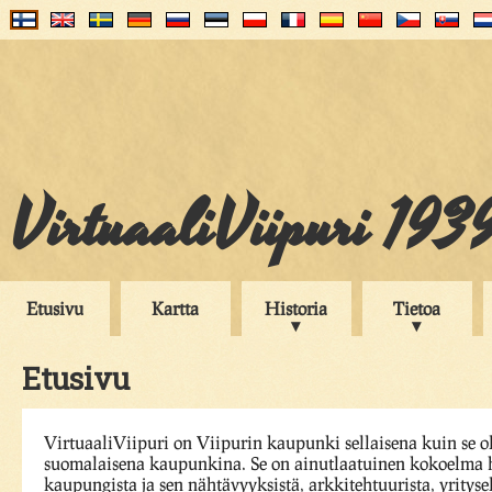
VirtuaaliViipuri 193
Etusivu
Kartta
Historia
Tietoa
Etusivu
VirtuaaliViipuri on Viipurin kaupunki sellaisena kuin se o
suomalaisena kaupunkina. Se on ainutlaatuinen kokoelma h
kaupungista ja sen nähtävyyksistä, arkkitehtuurista, yrityse