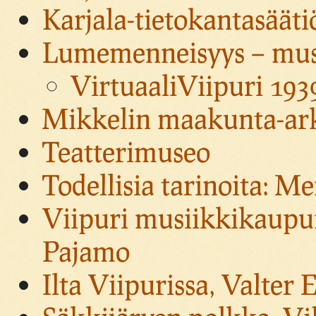
Karjala-tietokantasääti
Lumemenneisyys – muse
VirtuaaliViipuri 193
Mikkelin maakunta-ark
Teatterimuseo
Todellisia tarinoita: 
Viipuri musiikkikaupun
Pajamo
Ilta Viipurissa, Valter 