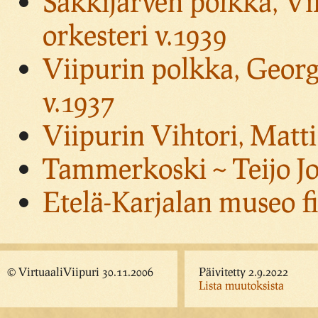
Säkkijärven polkka, Vil
orkesteri v.1939
Viipurin polkka, Georg
v.1937
Viipurin Vihtori, Matti
Tammerkoski ~ Teijo J
Etelä-Karjalan museo f
© VirtuaaliViipuri 30.11.2006
Päivitetty 2.9.2022
Lista muutoksista