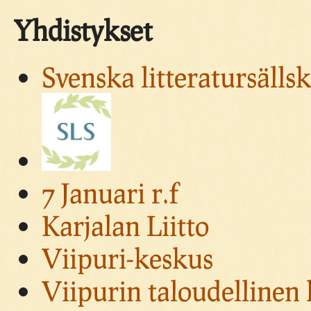
Yhdistykset
Svenska litteratursällsk
7 Januari r.f
Karjalan Liitto
Viipuri-keskus
Viipurin taloudellinen