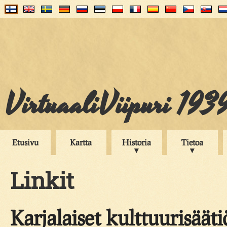
VirtuaaliViipuri 193
Etusivu
Kartta
Historia
Tietoa
Linkit
Karjalaiset kulttuurisääti