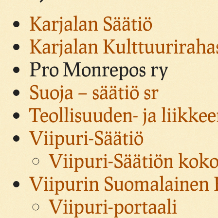
Karjalan Säätiö
Karjalan Kulttuuriraha
Pro Monrepos ry
Suoja – säätiö sr
Teollisuuden- ja liikke
Viipuri-Säätiö
Viipuri-Säätiön kok
Viipurin Suomalainen K
Viipuri-portaali