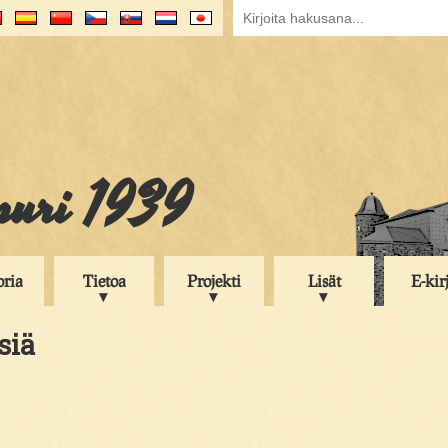
puri 1939
oria
Tietoa
Projekti
Lisät
E-kir
siä