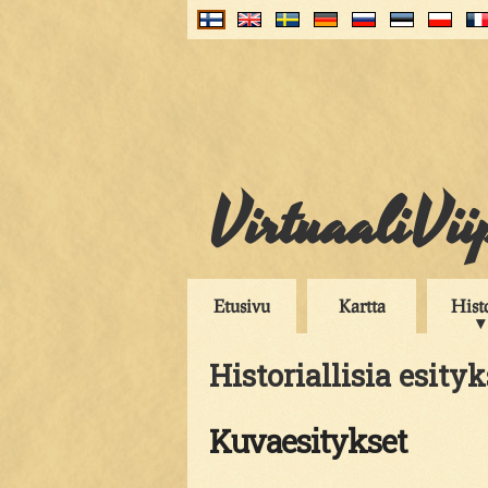
VirtuaaliVii
Etusivu
Kartta
Hist
Historiallisia esityk
Kuvaesitykset