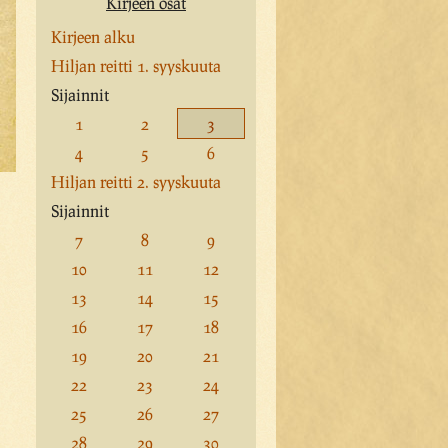
Kirjeen osat
Kirjeen alku
Hiljan reitti 1. syyskuuta
Sijainnit
1
2
3
4
5
6
Hiljan reitti 2. syyskuuta
Sijainnit
7
8
9
10
11
12
13
14
15
16
17
18
19
20
21
22
23
24
25
26
27
28
29
30