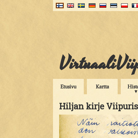
VirtuaaliVii
Etusivu
Kartta
Hist
Hiljan kirje Viipuri