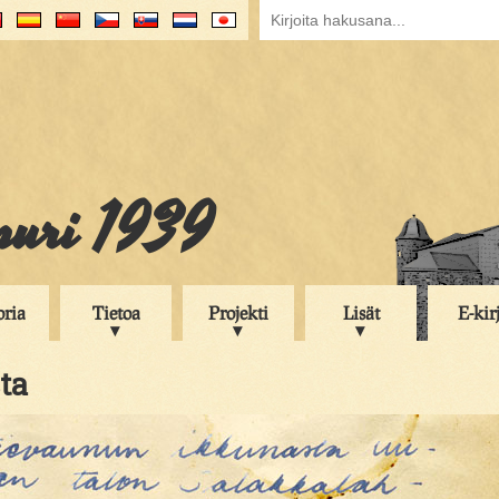
puri 1939
oria
Tietoa
Projekti
Lisät
E-kir
sta