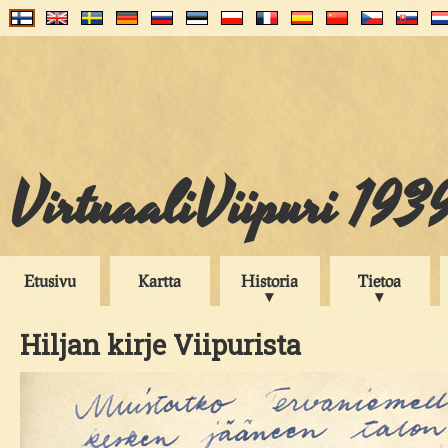
VirtuaaliViipuri 193
Etusivu
Kartta
Historia
Tietoa
Hiljan kirje Viipurista