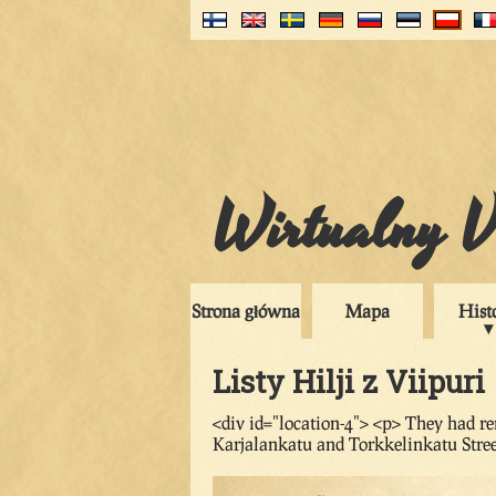
Wirtualny V
Strona główna
Mapa
Hist
Listy Hilji z Viipuri
<div id="location-4"> <p> They had rem
Karjalankatu and Torkkelinkatu Stree