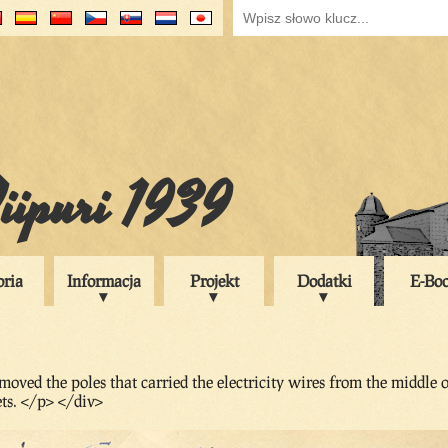
iipuri 1939
oria
Informacja
Projekt
Dodatki
E-Bo
oved the poles that carried the electricity wires from the middle 
ts. </p> </div>