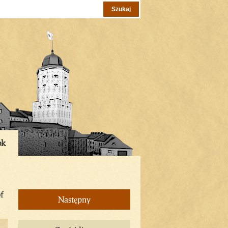
ok
of
Następny