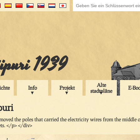
iipuri 1939
Alte
ichte
Info
Projekt
E-Bo
stadtpläne
puri
oved the poles that carried the electricity wires from the middle 
ts. </p> </div>