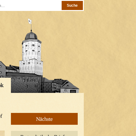
ok
of
Nächste