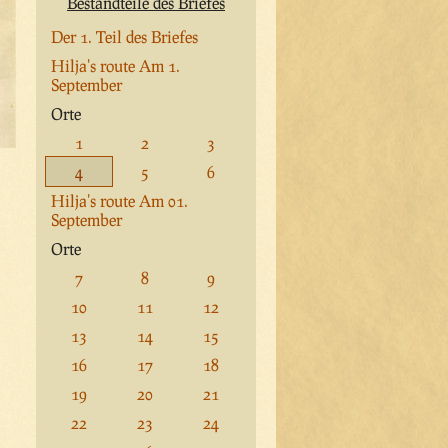
Bestandteile des Briefes
Der 1. Teil des Briefes
Hilja's route Am 1.
September
Orte
1
2
3
4
5
6
Hilja's route Am 01.
September
Orte
7
8
9
10
11
12
13
14
15
16
17
18
19
20
21
22
23
24