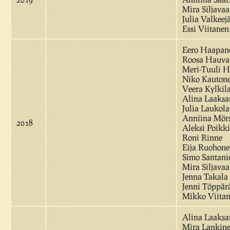
Mira Siljavaa
Julia Valkeej
Essi Viitanen
Eero Haapan
Roosa Hauva
Meri-Tuuli H
Niko Kauton
Veera Kylkila
Alina Laaks
Julia Laukola
Anniina Mör
2018
Aleksi Poikk
Roni Rinne
Eija Ruohon
Simo Santani
Mira Siljavaa
Jenna Takala
Jenni Töppär
Mikko Viita
Alina Laaks
Mira Lankin