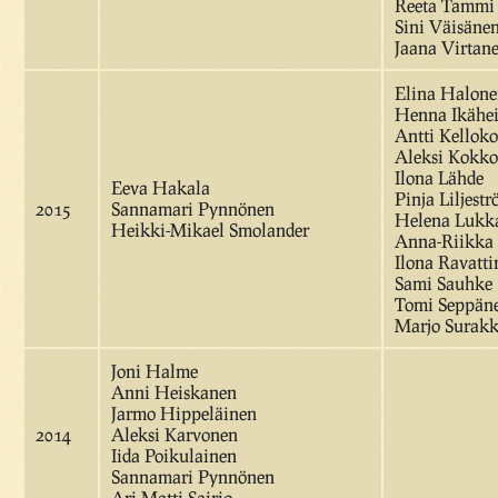
Reeta Tammi
Sini Väisäne
Jaana Virtan
Elina Halon
Henna Ikähe
Antti Kelloko
Aleksi Kokko
Ilona Lähde
Eeva Hakala
Pinja Liljest
2015
Sannamari Pynnönen
Helena Lukk
Heikki-Mikael Smolander
Anna-Riikka
Ilona Ravatti
Sami Sauhke
Tomi Seppän
Marjo Surak
Joni Halme
Anni Heiskanen
Jarmo Hippeläinen
2014
Aleksi Karvonen
Iida Poikulainen
Sannamari Pynnönen
Ari-Matti Sairio