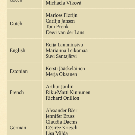
Michaela Viková
Marloes Florijn
Carlijn Jansen
Dutch
Tom Pronk
Dewi van der Lans
Reija Lamminsivu
English
Marianna Leikomaa
Suvi Santajärvi
Kersti Jääskeläinen
Estonian
Merja Oksanen
Arthur Jaulin
French
Riku-Matti Kinnunen
Richard Onillon
Alexander Böer
Jennifer Bruss
Claudia Daems
German
Désirée Kriesch
Lisa Milda