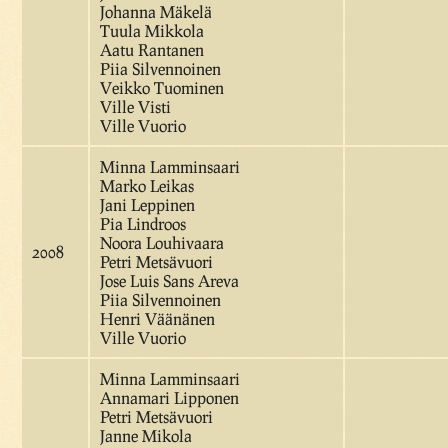
Johanna Mäkelä
Tuula Mikkola
Aatu Rantanen
Piia Silvennoinen
Veikko Tuominen
Ville Visti
Ville Vuorio
Minna Lamminsaari
Marko Leikas
Jani Leppinen
Pia Lindroos
Noora Louhivaara
2008
Petri Metsävuori
Jose Luis Sans Areva
Piia Silvennoinen
Henri Väänänen
Ville Vuorio
Minna Lamminsaari
Annamari Lipponen
Petri Metsävuori
Janne Mikola