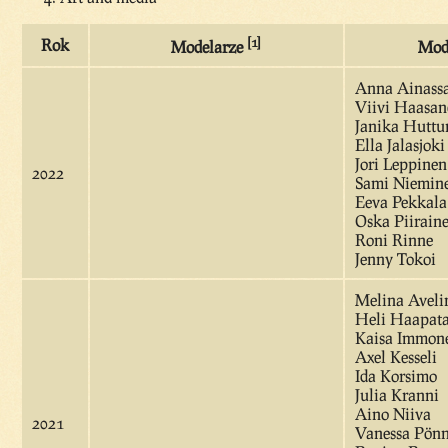
[1]
Rok
Modelarze
Mod
Anna Ainassa
Viivi Haasan
Janika Huttu
Ella Jalasjoki
Jori Leppinen
2022
Sami Niemin
Eeva Pekkala
Oska Piirain
Roni Rinne
Jenny Tokoi
Melina Aveli
Heli Haapata
Kaisa Immon
Axel Kesseli
Ida Korsimo
Julia Kranni
Aino Niiva
2021
Vanessa Pön