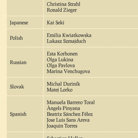
Christina Strahl
Ronald Zieger
Japanese
Kai Seki
Emilia Kwiatkowska
Polish
Lukasz Szmajduch
Esta Korhonen
Olga Lukina
Russian
Olga Pavlova
Marina Venchugova
Michal Duriník
Slovak
Matej Lorko
Manuela Barrero Toral
Àngels Pinyana
Spanish
Beatriz Sánchez Félez
Jose Luis Sans Areva
Joaquin Torres