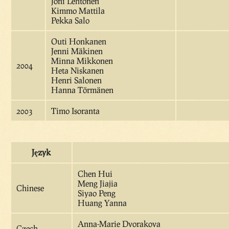
Joni Lehtonen
Kimmo Mattila
Pekka Salo
Outi Honkanen
Jenni Mäkinen
Minna Mikkonen
2004
Heta Niskanen
Henri Salonen
Hanna Törmänen
2003
Timo Isoranta
Język
Chen Hui
Meng Jiajia
Chinese
Siyao Peng
Huang Yanna
Anna-Marie Dvorakova
Czech