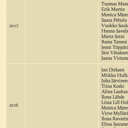
Tuomas Mann
Erik Martin
Monica Mje
Saara Peltola
2017
Vuokko Sauk
Henna Savelj
Maria Soini
Reeta Tammi
Jenni Töppär
Sini Väisäne
Jaana Virtan
Jan Dirksen
Miikka Hulk
Juha Järvinen
Tiina Koski
Alina Laaks
Ilona Lähde
Liina Lill-Ho
2016
Monica Mje
Virve Myllär
Ilona Ravatti
Elina Sairan