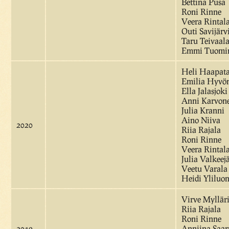
Bettina Pusa
Roni Rinne
Veera Rintal
Outi Savijärv
Taru Teivaal
Emmi Tuomi
Heli Haapata
Emilia Hyvö
Ella Jalasjoki
Anni Karvon
Julia Kranni
Aino Niiva
2020
Riia Rajala
Roni Rinne
Veera Rintal
Julia Valkeej
Veetu Varala
Heidi Yliluo
Virve Myllär
Riia Rajala
Roni Rinne
2019
Anniina Saar