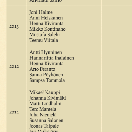
Joni Halme
Anni Heiskanen
Henna Kiviranta
2013
Mikko Kontinaho
Mustafa Salehi
Teemu Viitala
Antti Hynninen
Hannariitta Ihalainen
Henna Kiviranta
2012
Arto Peranto
Sanna Pöyhönen
Sampsa Tommola
Mikael Kauppi
Johanna Kivimäki
Matti Lindholm
Tero Mantela
2011
Juha Niemelä
Susanna Salonen
Joonas Taipale
Jari Virkajärvi