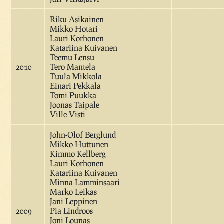
Riku Asikainen
Mikko Hotari
Lauri Korhonen
Katariina Kuivanen
Teemu Lensu
2010
Tero Mantela
Tuula Mikkola
Einari Pekkala
Tomi Puukka
Joonas Taipale
Ville Visti
John-Olof Berglund
Mikko Huttunen
Kimmo Kellberg
Lauri Korhonen
Katariina Kuivanen
Minna Lamminsaari
Marko Leikas
Jani Leppinen
2009
Pia Lindroos
Joni Lounas