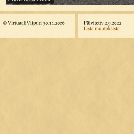
© VirtuaaliViipuri 30.11.2006
Päivitetty 2.9.2022
Lista muutoksista