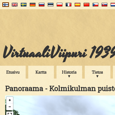
VirtuaaliViipuri 193
Etusivu
Kartta
Historia
Tietoa
Panoraama - Kolmikulman puist