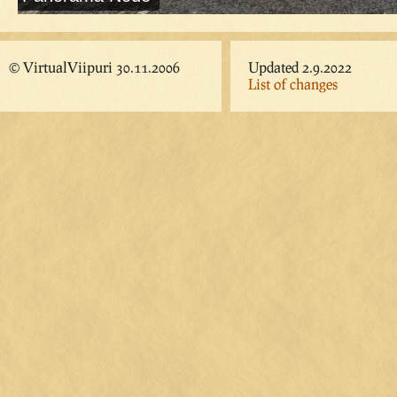
© VirtualViipuri 30.11.2006
Updated 2.9.2022
List of changes