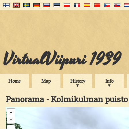
VirtualViipuri 1939
Home
Map
History
Info
Panorama - Kolmikulman puisto