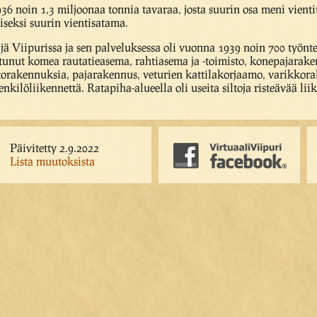
936 noin 1,3 miljoonaa tonnia tavaraa, josta suurin osa meni vien
seksi suurin vientisatama.
täjä Viipurissa ja sen palveluksessa oli vuonna 1939 noin 700 työnte
unut komea rautatieasema, rahtiasema ja -toimisto, konepajarakenn
istorakennuksia, pajarakennus, veturien kattilakorjaamo, varikkor
 henkilöliikennettä. Ratapiha-alueella oli useita siltoja risteävää lii
Päivitetty 2.9.2022
Lista muutoksista