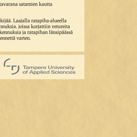
titavarana satamien kautta
kijää. Laajalla ratapiha-alueella
uksia, joissa korjattiin vetureita
akennuksia ja ratapihan länsipäässä
kennettä varten.