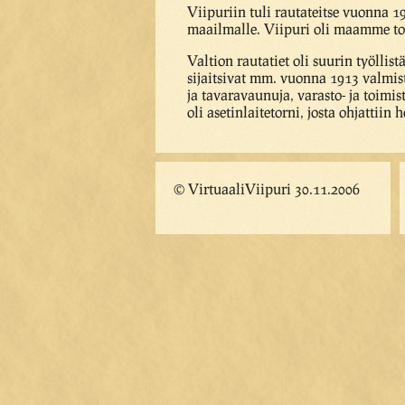
Viipuriin tuli rautateitse vuonna 1
maailmalle. Viipuri oli maamme toi
Valtion rautatiet oli suurin työllis
sijaitsivat mm. vuonna 1913 valmist
ja tavaravaunuja, varasto- ja toim
oli asetinlaitetorni, josta ohjattiin
© VirtuaaliViipuri 30.11.2006