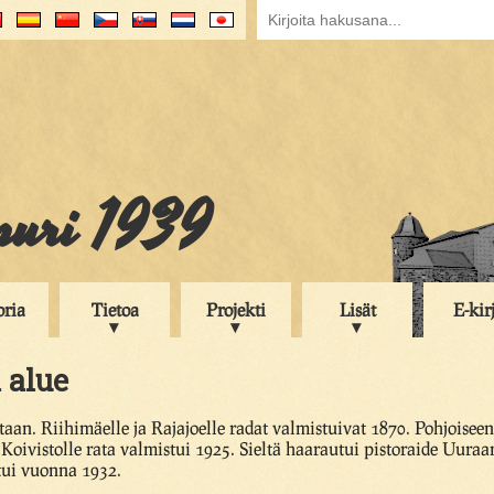
puri 1939
oria
Tietoa
Projekti
Lisät
E-kir
 alue
ntaan. Riihimäelle ja Rajajoelle radat valmistuivat 1870. Pohjoisee
. Koivistolle rata valmistui 1925. Sieltä haarautui pistoraide Uu
tui vuonna 1932.