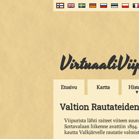
VirtuaaliVii
Etusivu
Kartta
Hist
Valtion Rautateiden
Viipurista lähti raiteet viiteen suu
Sortavalaan liikenne avattiin 1894
kautta Valkjärvelle rautatie valmis