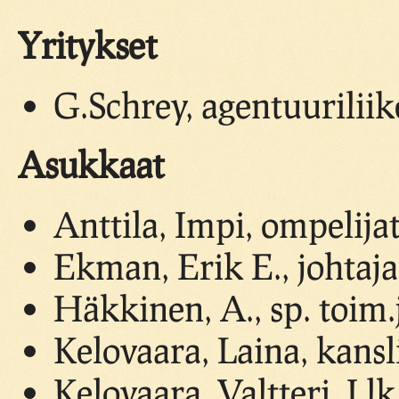
Yritykset
G.Schrey, agentuuriliik
Asukkaat
Anttila, Impi, ompelija
Ekman, Erik E., johtaja
Häkkinen, A., sp. toim.
Kelovaara, Laina, kansli
Kelovaara, Valtteri, I lk