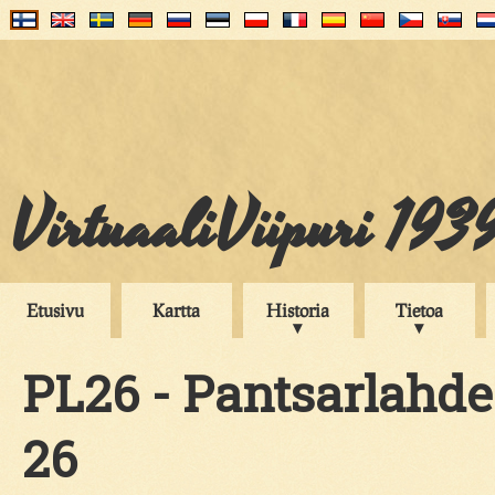
VirtuaaliViipuri 193
Etusivu
Kartta
Historia
Tietoa
PL26 - Pantsarlahde
26