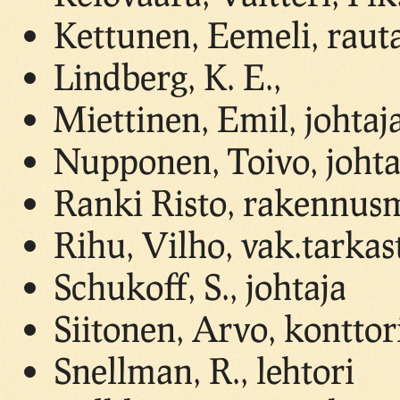
Kettunen, Eemeli, raut
Lindberg, K. E.,
Miettinen, Emil, johtaj
Nupponen, Toivo, johta
Ranki Risto, rakennusm
Rihu, Vilho, vak.tarkas
Schukoff, S., johtaja
Siitonen, Arvo, konttori
Snellman, R., lehtori