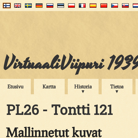
VirtuaaliViipuri 193
Etusivu
Kartta
Historia
Tietoa
PL26 - Tontti 121
Mallinnetut kuvat