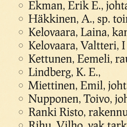
Ekman, Erik E., joht
Häkkinen, A., sp. toi
Kelovaara, Laina, kan
Kelovaara, Valtteri, I 
Kettunen, Eemeli, ra
Lindberg, K. E.,
Miettinen, Emil, joht
Nupponen, Toivo, jo
Ranki Risto, rakennu
Rihu, Vilho, vak.tark