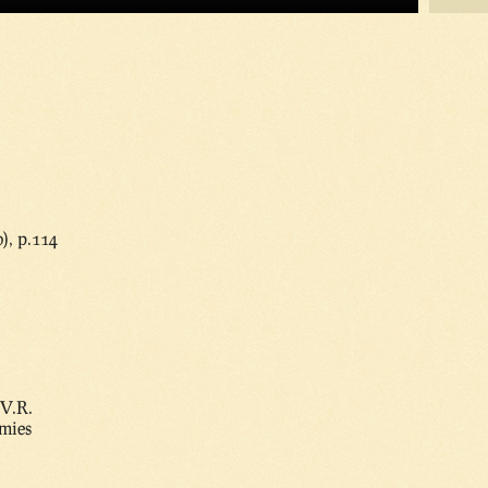
), p.114
 V.R.
amies