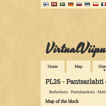
VirtualViip
Home
Map
Hist
PL26 - Pantsarlahti 
Brahenkatu - Pontuksenkatu - Malla
Map of the block