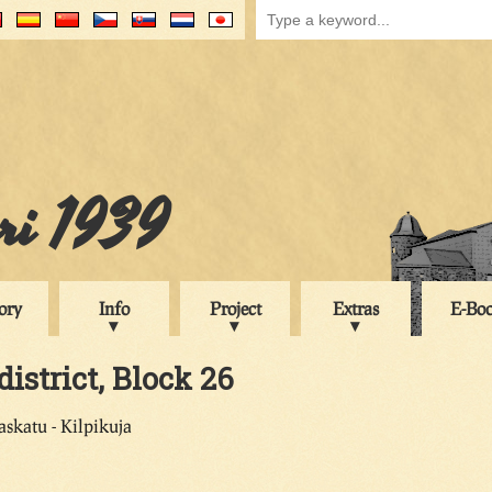
uri 1939
ory
Info
Project
Extras
E-Bo
district, Block 26
skatu - Kilpikuja