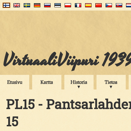
VirtuaaliViipuri 193
Etusivu
Kartta
Historia
Tietoa
PL15 - Pantsarlahde
15