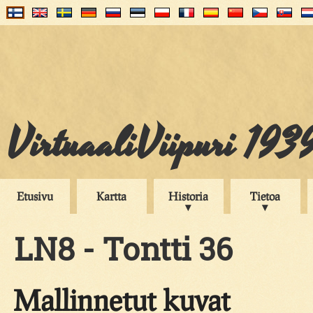
VirtuaaliViipuri 193
Etusivu
Kartta
Historia
Tietoa
LN8 - Tontti 36
Mallinnetut kuvat