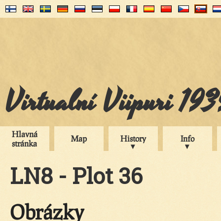
Virtualní Viipuri 19
Hlavná
Map
History
Info
stránka
LN8 - Plot 36
Obrázky