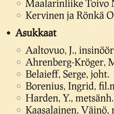
Maalarinliike Toivo 
Kervinen ja Rönkä Oy
Asukkaat
Aaltovuo, J., insinöö
Ahrenberg-Kröger, 
Belaieff, Serge, joht.
Borenius, Ingrid, fil.
Harden, Y., metsänh.
Kaasalainen, Väinö,