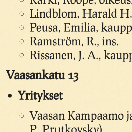
Lindblom, Harald H.,
Peusa, Emilia, kaup
Ramström, R., ins.
Rissanen, J. A., kaup
Vaasankatu 13
Yritykset
Vaasan Kampaamo ja 
P. Prutkovsky)