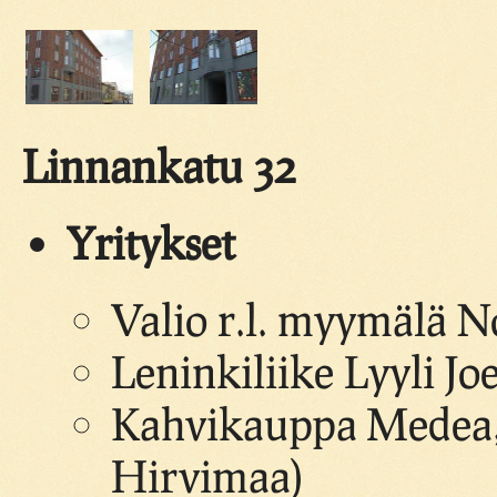
Linnankatu 32
Yritykset
Valio r.l. myymälä N
Leninkiliike Lyyli Jo
Kahvikauppa Medea,
Hirvimaa)