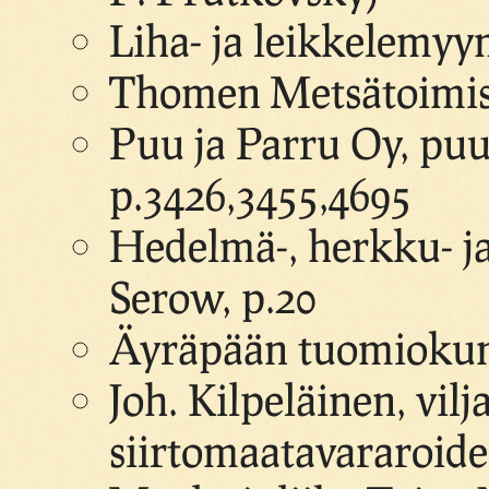
Liha- ja leikkelemyy
Thomen Metsätoimist
Puu ja Parru Oy, puu
p.3426,3455,4695
Hedelmä-, herkku- j
Serow, p.20
Äyräpään tuomiokunn
Joh. Kilpeläinen, vilj
siirtomaatavararoide