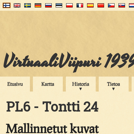
VirtuaaliViipuri 193
Etusivu
Kartta
Historia
Tietoa
PL6 - Tontti 24
Mallinnetut kuvat