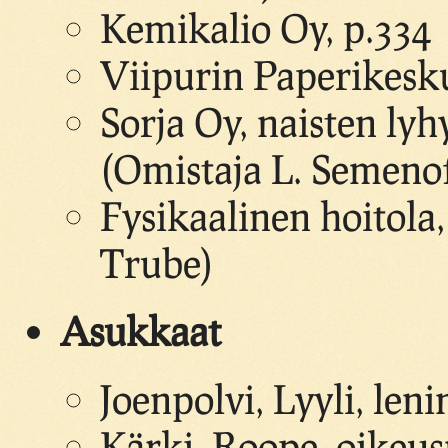
Kemikalio Oy, p.334
Viipurin Paperikesk
Sorja Oy, naisten lyh
(Omistaja L. Semenof
Fysikaalinen hoitola,
Trube)
Asukkaat
Joenpolvi, Lyyli, leni
Kärki, Roope, oikeu