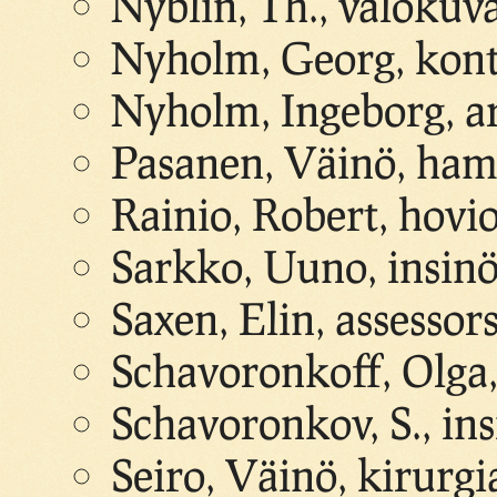
Nyblin, Th., valoku
Nyholm, Georg, kontt
Nyholm, Ingeborg, ar
Pasanen, Väinö, ha
Rainio, Robert, hovio
Sarkko, Uuno, insinö
Saxen, Elin, assessor
Schavoronkoff, Olga
Schavoronkov, S., ins
Seiro, Väinö, kirurgi