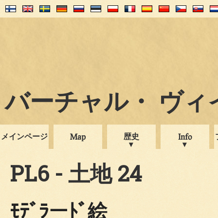
バーチャル・ ヴィイプ
メインページ
歴史
Map
Info
PL6 - 土地 24
ﾓﾃﾞﾗーﾄﾞ絵