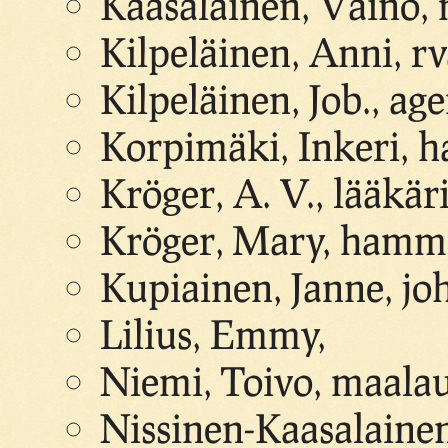
Kaasalainen, Väinö,
Kilpeläinen, Anni, r
Kilpeläinen, Job., age
Korpimäki, Inkeri, 
Kröger, A. V., lääkär
Kröger, Mary, hamm
Kupiainen, Janne, jo
Lilius, Emmy,
Niemi, Toivo, maalau
Nissinen-Kaasalainen,