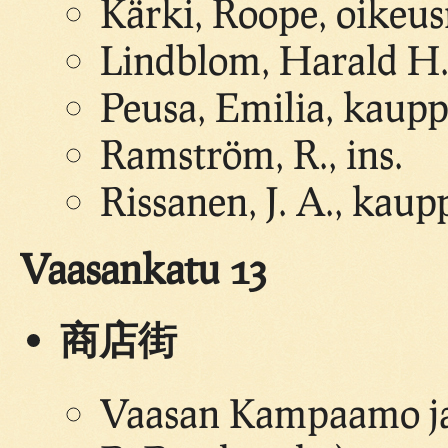
Kärki, Roope, oikeu
Lindblom, Harald H.,
Peusa, Emilia, kaup
Ramström, R., ins.
Rissanen, J. A., kaup
Vaasankatu 13
商店街
Vaasan Kampaamo ja 