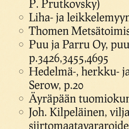
P. Prutkovsky)
Liha- ja leikkelemyy
Thomen Metsätoimist
Puu ja Parru Oy, puu
p.3426,3455,4695
Hedelmä-, herkku- j
Serow, p.20
Äyräpään tuomiokunn
Joh. Kilpeläinen, vilj
siirtomaatavararoide