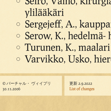
Seiro, Väinö, kirurgi
ylilääkäri
Sergejeff, A., kaupp
Serow, K., hedelmä- 
Turunen, K., maalari
Varvikko, Usko, hier
© バーチャル・ ヴィイプリ
更新 2.9.2022
30.11.2006
List of changes