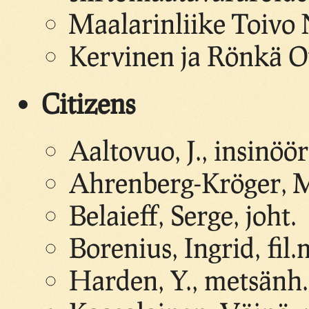
Maalarinliike Toivo 
Kervinen ja Rönkä Oy
Citizens
Aaltovuo, J., insinöö
Ahrenberg-Kröger, 
Belaieff, Serge, joht.
Borenius, Ingrid, fil.
Harden, Y., metsänh.