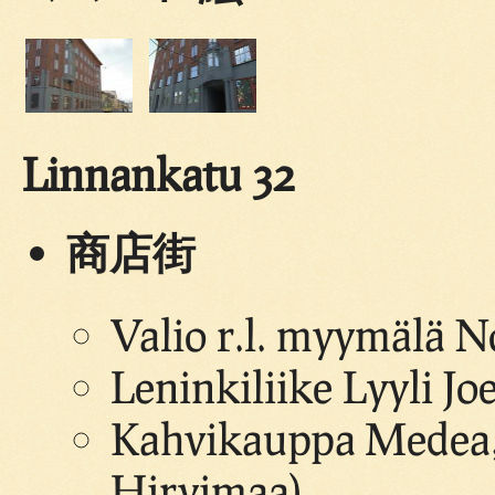
Linnankatu 32
商店街
Valio r.l. myymälä N
Leninkiliike Lyyli Jo
Kahvikauppa Medea,
Hirvimaa)