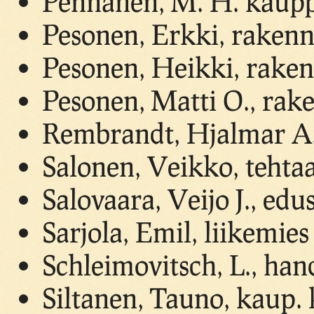
Pennanen, M. H. kaupp
Pesonen, Erkki, raken
Pesonen, Heikki, rake
Pesonen, Matti O., rak
Rembrandt, Hjalmar A.,
Salonen, Veikko, tehta
Salovaara, Veijo J., edu
Sarjola, Emil, liikemies
Schleimovitsch, L., ha
Siltanen, Tauno, kaup. k