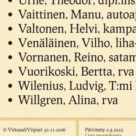
Vaittinen, Manu, autoa
Valtonen, Helvi, kamp
Venäläinen, Vilho, liha-
Vornanen, Reino, satam
Vuorikoski, Bertta, rva
Wilenius, Ludvig, T:mi
Willgren, Alina, rva
© VirtuaaliViipuri 30.11.2006
Päivitetty 2.9.2022
Lista muutoksista