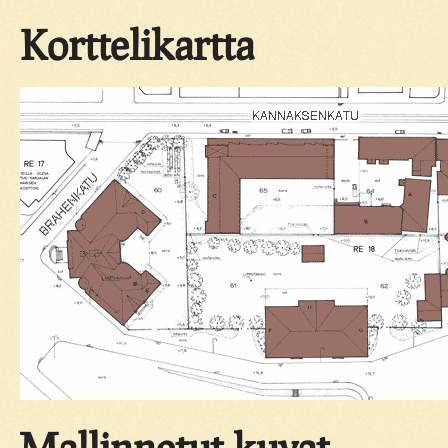
Korttelikartta
Mallinnetut kuvat