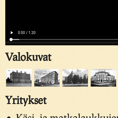
Valokuvat
Yritykset
Käsi- ja matkalaukkujen