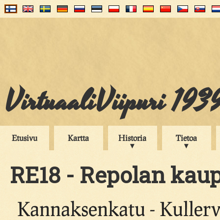
VirtuaaliViipuri 193
Etusivu
Kartta
Historia
Tietoa
RE18 - Repolan kaup
Kannaksenkatu - Kuller