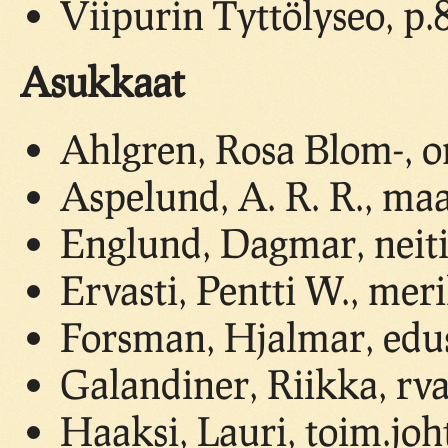
Viipurin Tyttölyseo, p.
Asukkaat
Ahlgren, Rosa Blom-, o
Aspelund, A. R. R., ma
Englund, Dagmar, neit
Ervasti, Pentti W., mer
Forsman, Hjalmar, edu
Galandiner, Riikka, rv
Haaksi, Lauri, toim.joh