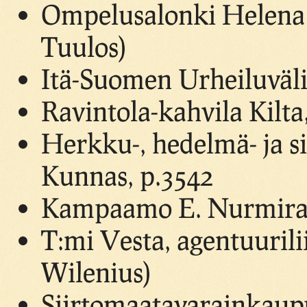
Ompelusalonki Helena (
Tuulos)
Itä-Suomen Urheiluväli
Ravintola-kahvila Kilta
Herkku-, hedelmä- ja s
Kunnas, p.3542
Kampaamo E. Nurmirant
T:mi Vesta, agentuurili
Wilenius)
Siirtomaatavarainkaupp