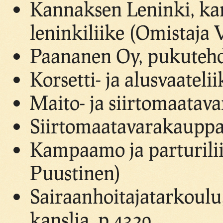
Kannaksen Leninki, kang
leninkiliike (Omistaja 
Paananen Oy, pukutehd
Korsetti- ja alusvaatel
Maito- ja siirtomaata
Siirtomaatavarakauppa 
Kampaamo ja parturilii
Puustinen)
Sairaanhoitajatarkoulu,
kanslia, p.4329