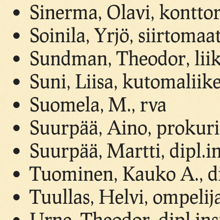
Sinerma, Olavi, konttor
Soinila, Yrjö, siirtoma
Sundman, Theodor, lii
Suni, Liisa, kutomaliik
Suomela, M., rva
Suurpää, Aino, prokuri
Suurpää, Martti, dipl.i
Tuominen, Kauko A., di
Tuullas, Helvi, ompelij
Urne, Theodor, dipl.ins