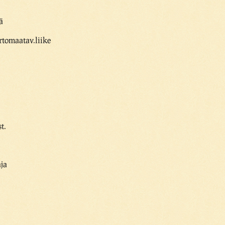
ä
rtomaatav.liike
t.
ja