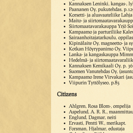
Kannaksen Leninki, kangas-, lyh
Paananen Oy, pukutehdas, p.12
Korsetti- ja alusvaateliike Lah
Maito- ja siirtomaatavarakaup
Siirtomaatavarakauppa Yrjö Soi
Kampaamo ja parturiliike Kalev
Sairaanhoitajatarkoulu, oppilas
Kipinälaite Oy, magneetto- ja s
Kotkan Höyrypanimo Oy, Viipur
Lanka- ja kangaskauppa Mimmi
Hedelmä- ja siirtomaatavaralii
Kannaksen Kemikaali Oy, p. 3
Suomen Vanutehdas Oy, (asunto
Kampaamo Irene Virvakari (asu
Viipurin Tyttölyseo, p.85
Citizens
Ahlgren, Rosa Blom-, ompelija
Aspelund, A. R. R., maanmittau
Englund, Dagmar, neiti
Ervasti, Pentti W., merikapt.
Forsman, Hjalmar, edustaja