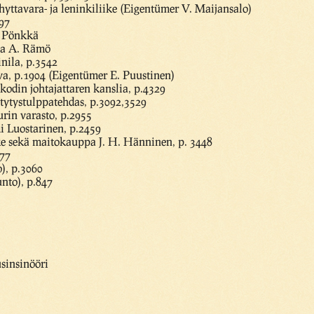
yttavara- ja leninkiliike (Eigentümer V. Maijansalo)
97
ja Pönkkä
pa A. Rämö
nila, p.3542
a, p.1904 (Eigentümer E. Puustinen)
kodin johtajattaren kanslia, p.4329
ytytystulppatehdas, p.3092,3529
in varasto, p.2955
 Luostarinen, p.2459
ke sekä maitokauppa J. H. Hänninen, p. 3448
677
), p.3060
nto), p.847
sinsinööri