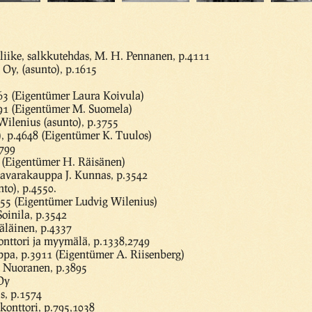
sliike, salkkutehdas, M. H. Pennanen, p.4111
Oy, (asunto), p.1615
63 (Eigentümer Laura Koivula)
891 (Eigentümer M. Suomela)
Wilenius (asunto), p.3755
, p.4648 (Eigentümer K. Tuulos)
.799
5 (Eigentümer H. Räisänen)
tavarakauppa J. Kunnas, p.3542
o), p.4550.
3755 (Eigentümer Ludvig Wilenius)
oinila, p.3542
näläinen, p.4337
onttori ja myymälä, p.1338,2749
pa, p.3911 (Eigentümer A. Riisenberg)
i Nuoranen, p.3895
 Oy
s, p.1574
konttori, p.795,1038