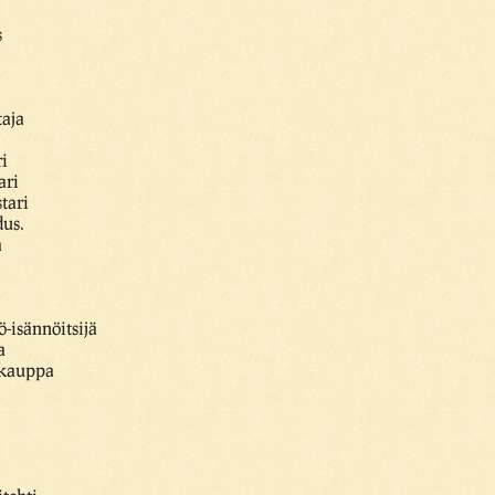
s
taja
i
ari
tari
dus.
a
ö-isännöitsijä
a
inkauppa