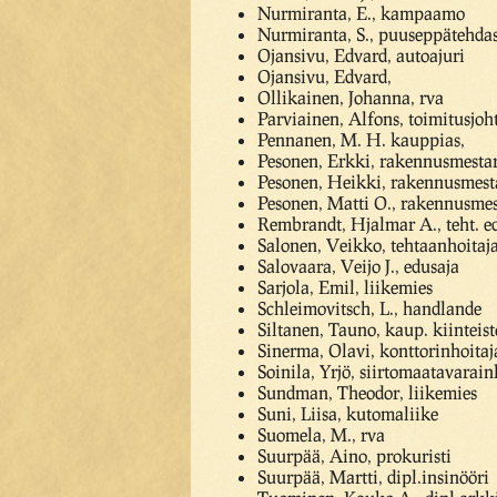
Nurmiranta, E., kampaamo
Nurmiranta, S., puuseppätehda
Ojansivu, Edvard, autoajuri
Ojansivu, Edvard,
Ollikainen, Johanna, rva
Parviainen, Alfons, toimitusjoh
Pennanen, M. H. kauppias,
Pesonen, Erkki, rakennusmestar
Pesonen, Heikki, rakennusmest
Pesonen, Matti O., rakennusmes
Rembrandt, Hjalmar A., teht. e
Salonen, Veikko, tehtaanhoitaj
Salovaara, Veijo J., edusaja
Sarjola, Emil, liikemies
Schleimovitsch, L., handlande
Siltanen, Tauno, kaup. kiinteist
Sinerma, Olavi, konttorinhoitaj
Soinila, Yrjö, siirtomaatavara
Sundman, Theodor, liikemies
Suni, Liisa, kutomaliike
Suomela, M., rva
Suurpää, Aino, prokuristi
Suurpää, Martti, dipl.insinööri