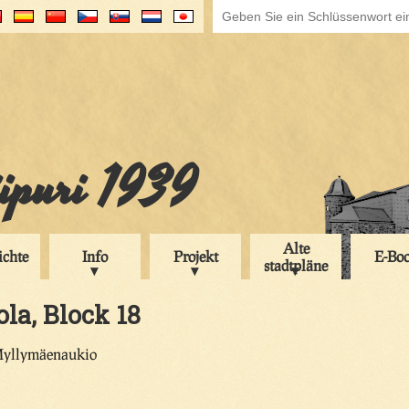
iipuri 1939
Alte
ichte
Info
Projekt
E-Bo
stadtpläne
ola, Block 18
 Myllymäenaukio