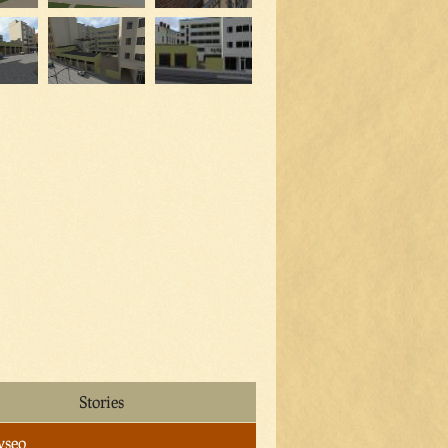
Stories
yseo