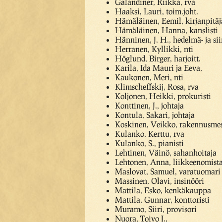
Galandiner, Riikka, rva
Haaksi, Lauri, toim.joht.
Hämäläinen, Eemil, kirjanpitäj
Hämäläinen, Hanna, kanslisti
Hänninen, J. H., hedelmä- ja sii
Herranen, Kyllikki, nti
Höglund, Birger, harjoitt.
Karila, Ida Mauri ja Eeva,
Kaukonen, Meri, nti
Klimscheffskij, Rosa, rva
Koljonen, Heikki, prokuristi
Konttinen, J., johtaja
Kontula, Sakari, johtaja
Koskinen, Veikko, rakennusmes
Kulanko, Kerttu, rva
Kulanko, S., pianisti
Lehtinen, Väinö, sahanhoitaja
Lehtonen, Anna, liikkeenomista
Maslovat, Samuel, varatuomari
Massinen, Olavi, insinööri
Mattila, Esko, kenkäkauppa
Mattila, Gunnar, konttoristi
Muramo, Siiri, provisori
Nuora, Toivo J.,