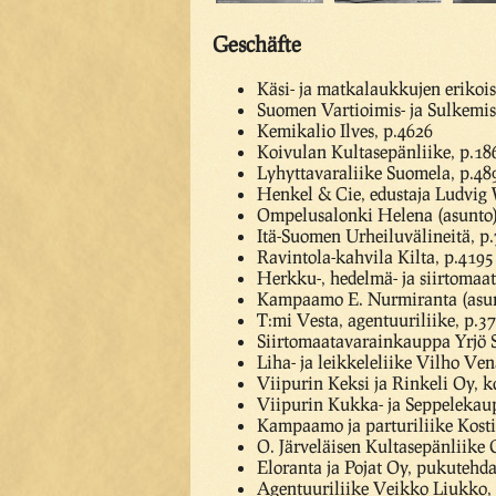
Geschäfte
Käsi- ja matkalaukkujen erikoi
Suomen Vartioimis- ja Sulkemis 
Kemikalio Ilves, p.4626
Koivulan Kultasepänliike, p.18
Lyhyttavaraliike Suomela, p.4
Henkel & Cie, edustaja Ludvig 
Ompelusalonki Helena (asunto)
Itä-Suomen Urheiluvälineitä, p
Ravintola-kahvila Kilta, p.419
Herkku-, hedelmä- ja siirtomaa
Kampaamo E. Nurmiranta (asunt
T:mi Vesta, agentuuriliike, p.
Siirtomaatavarainkauppa Yrjö S
Liha- ja leikkeleliike Vilho Ve
Viipurin Keksi ja Rinkeli Oy, k
Viipurin Kukka- ja Seppelekaup
Kampaamo ja parturiliike Kost
O. Järveläisen Kultasepänliike
Eloranta ja Pojat Oy, pukutehda
Agentuuriliike Veikko Liukko, 