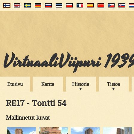
VirtuaaliViipuri 193
Etusivu
Kartta
Historia
Tietoa
RE17 - Tontti 54
Mallinnetut kuvat