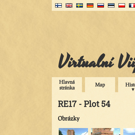
Virtualní Vi
Hlavná
Map
Hist
stránka
RE17 - Plot 54
Obrázky