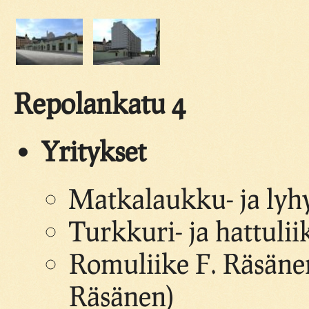
Repolankatu 4
Yritykset
Matkalaukku- ja lyhy
Turkkuri- ja hattulii
Romuliike F. Räsänen
Räsänen)