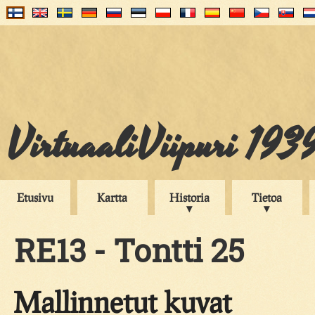
VirtuaaliViipuri 193
Etusivu
Kartta
Historia
Tietoa
RE13 - Tontti 25
Mallinnetut kuvat