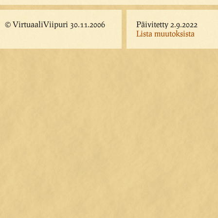
© VirtuaaliViipuri 30.11.2006
Päivitetty 2.9.2022
Lista muutoksista