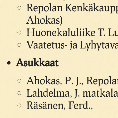
Repolan Kenkäkauppa,
Ahokas)
Huonekaluliike T. L
Vaatetus- ja Lyhyta
Asukkaat
Ahokas, P. J., Repo
Lahdelma, J. matkala
Räsänen, Ferd.,