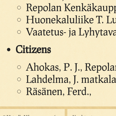
Repolan Kenkäkauppa
Huonekaluliike T. L
Vaatetus- ja Lyhyta
Citizens
Ahokas, P. J., Repo
Lahdelma, J. matkala
Räsänen, Ferd.,