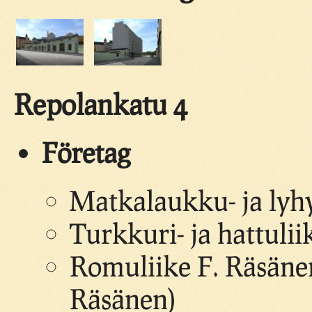
Repolankatu 4
Företag
Matkalaukku- ja lyhy
Turkkuri- ja hattulii
Romuliike F. Räsäne
Räsänen)