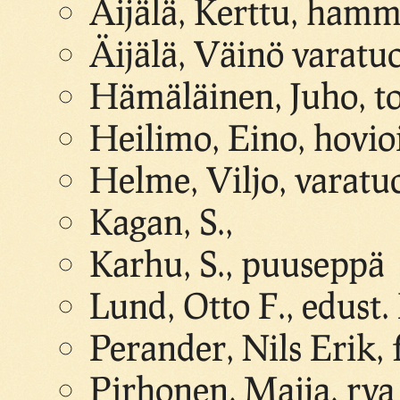
Äijälä, Kerttu, hamm
Äijälä, Väinö varatu
Hämäläinen, Juho, to
Heilimo, Eino, hovio
Helme, Viljo, varat
Kagan, S.,
Karhu, S., puuseppä
Lund, Otto F., edust.
Perander, Nils Erik, 
Pirhonen, Maija, rva