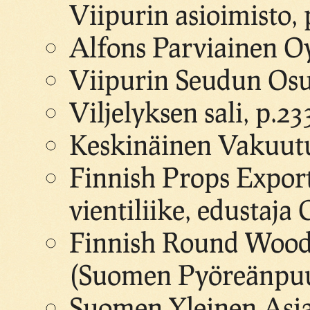
Viipurin asioimisto, 
Alfons Parviainen O
Viipurin Seudun Osu
Viljelyksen sali, p.23
Keskinäinen Vakuutu
Finnish Props Expor
vientiliike, edustaja
Finnish Round Wood 
(Suomen Pyöreänpuut
Suomen Yleinen Asia