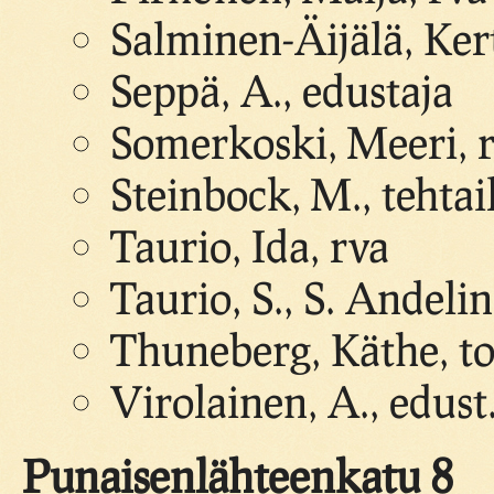
Salminen-Äijälä, Ke
Seppä, A., edustaja
Somerkoski, Meeri, 
Steinbock, M., tehtail
Taurio, Ida, rva
Taurio, S., S. Andeli
Thuneberg, Käthe, t
Virolainen, A., edust
Punaisenlähteenkatu 8