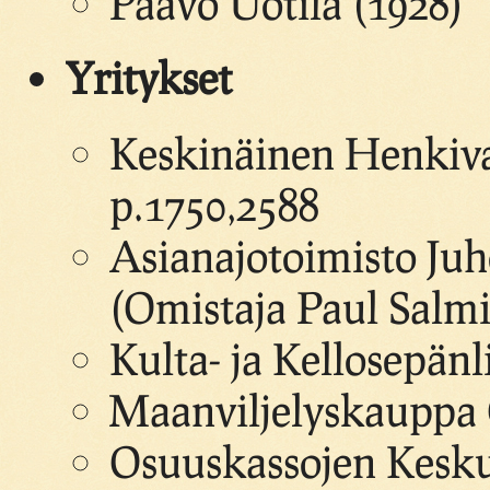
Paavo Uotila (1928)
Yritykset
Keskinäinen Henkiv
p.1750,2588
Asianajotoimisto Juh
(Omistaja Paul Salm
Kulta- ja Kellosepän
Maanviljelyskauppa 
Osuuskassojen Kesku