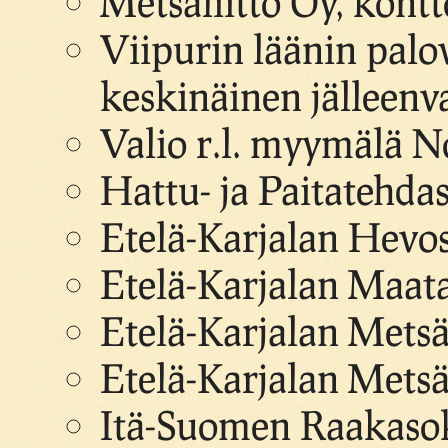
Metsäliitto Oy, kontt
Viipurin läänin pal
keskinäinen jälleenv
Valio r.l. myymälä N
Hattu- ja Paitatehdas
Etelä-Karjalan Hevosj
Etelä-Karjalan Maatal
Etelä-Karjalan Metsä 
Etelä-Karjalan Metsä
Itä-Suomen Raakasok