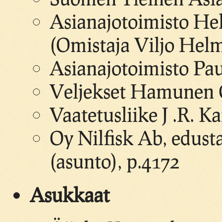
Asianajotoimisto He
(Omistaja Viljo Helm
Asianajotoimisto Pau
Veljekset Hamunen 
Vaatetusliike J .R. K
Oy Nilfisk Ab, edusta
(asunto), p.4172
Asukkaat