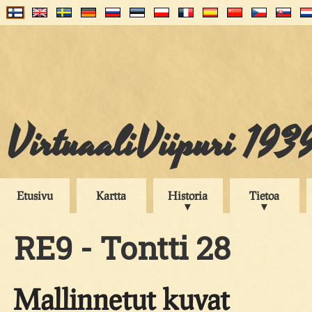
VirtuaaliViipuri 193
Etusivu
Kartta
Historia
Tietoa
RE9 - Tontti 28
Mallinnetut kuvat