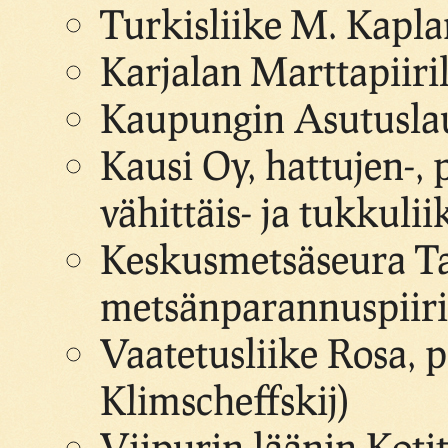
Turkisliike M. Kapla
Karjalan Marttapiiril
Kaupungin Asutuslau
Kausi Oy, hattujen-, 
vähittäis- ja tukkulii
Keskusmetsäseura Ta
metsänparannuspiiri
Vaatetusliike Rosa, 
Klimscheffskij)
Viipurin läänin Kotit