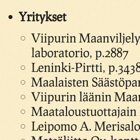
Yritykset
Viipurin Maanviljel
laboratorio, p.2887
Leninki-Pirtti, p.3438
Maalaisten Säästöpan
Viipurin läänin Maan
Maataloustuottajain L
Leipomo A. Merisalo