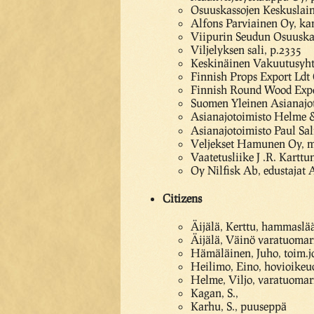
Osuuskassojen Keskuslain
Alfons Parviainen Oy, ka
Viipurin Seudun Osuuska
Viljelyksen sali, p.2335
Keskinäinen Vakuutusyht
Finnish Props Export Ldt 
Finnish Round Wood Expor
Suomen Yleinen Asianajot
Asianajotoimisto Helme &
Asianajotoimisto Paul Sa
Veljekset Hamunen Oy, m
Vaatetusliike J .R. Karttu
Oy Nilfisk Ab, edustajat 
Citizens
Äijälä, Kerttu, hammaslä
Äijälä, Väinö varatuomar
Hämäläinen, Juho, toim.j
Heilimo, Eino, hovioikeu
Helme, Viljo, varatuomar
Kagan, S.,
Karhu, S., puuseppä