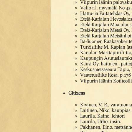
Viipurin läänin palovaku
Valio r.l. myymälä No 42,
Hattu- ja Paitatehdas Oy,
Etelä-Karjalan Hevosjalost
Etelä-Karjalan Maataloust
Etelä-Karjalan Metsä Oy, 
Etelä-Karjalan Metsänhoi
Itä-Suomen Raakasokerite
Turkisliike M. Kaplan (as
Karjalan Marttapiiriliitto
Kaupungin Asutuslautaku
Kausi Oy, hattujen-, paito
Keskusmetsäseura Tapio, 
Vaatetusliike Rosa, p.178
Viipurin läänin Kotiteoll
Citizens
Kivinen, V. E., varatuoma
Laitinen, Niko, kauppias
Laurila, Kaino, lehtori
Laurila, Urho, insin.
Pakkanen, Eino, metsänho