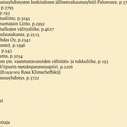
utusyhdistysten keskinäinen jälleenvakuutusyhtiö Palonvara, p.3
 p.3795
 p.193
usliitto, p.3045
uottajain Liitto, p.2992
halkojen välitysliike, p.4627
tolautakunta, p.2515
hdas Oy, p.2541
unto), p.1946
, p.543
nta, p.3054
jen ym. vaatetustavaroiden vähittäis- ja tukkuliike, p.193
Viipurin metsänparannuspiiri, p.2206
 (Владелец Rosa Klimscheffskij)
isuusyhdistys, p.3722
ri
itaja