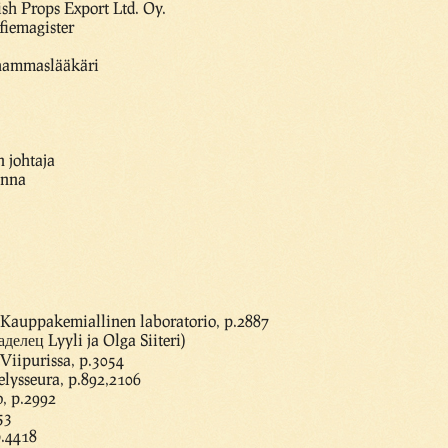
ish Props Export Ltd. Oy.
ofiemagister
 hammaslääkäri
n johtaja
inna
a Kauppakemiallinen laboratorio, p.2887
аделец Lyyli ja Olga Siiteri)
Viipurissa, p.3054
elysseura, p.892,2106
o, p.2992
53
p.4418