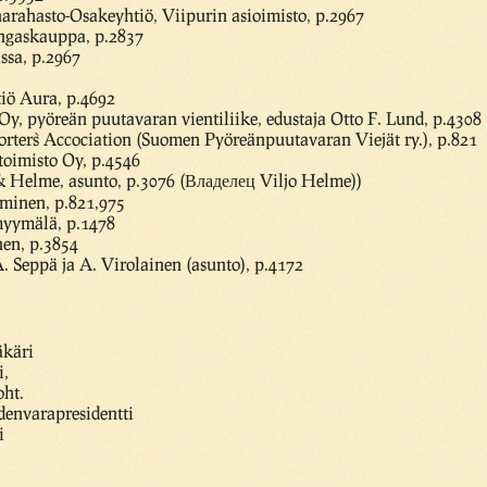
arahasto-Osakeyhtiö, Viipurin asioimisto, p.2967
ngaskauppa, p.2837
ssa, p.2967
iö Aura, p.4692
Oy, pyöreän puutavaran vientiliike, edustaja Otto F. Lund, p.4308
ter`s Accociation (Suomen Pyöreänpuutavaran Viejät ry.), p.821
oimisto Oy, p.4546
 Helme, asunto, p.3076 (Владелец Viljo Helme))
lminen, p.821,975
yymälä, p.1478
nen, p.3854
A. Seppä ja A. Virolainen (asunto), p.4172
äkäri
i,
oht.
denvarapresidentti
i