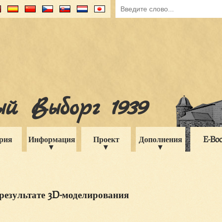
й Выборг 1939
рия
Информация
Проект
Дополнения
E-Bo
результате 3D-моделирования