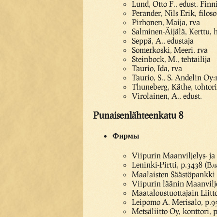
Lund, Otto F., edust. Finn
Perander, Nils Erik, filos
Pirhonen, Maija, rva
Salminen-Äijälä, Kerttu,
Seppä, A., edustaja
Somerkoski, Meeri, rva
Steinbock, M., tehtailija
Taurio, Ida, rva
Taurio, S., S. Andelin Oy:
Thuneberg, Käthe, tohtor
Virolainen, A., edust.
Punaisenlähteenkatu 8
Фирмы
Viipurin Maanviljelys- j
Leninki-Pirtti, p.3438 (Вл
Maalaisten Säästöpankki 
Viipurin läänin Maanvilj
Maataloustuottajain Liitt
Leipomo A. Merisalo, p.9
Metsäliitto Oy, konttori, 