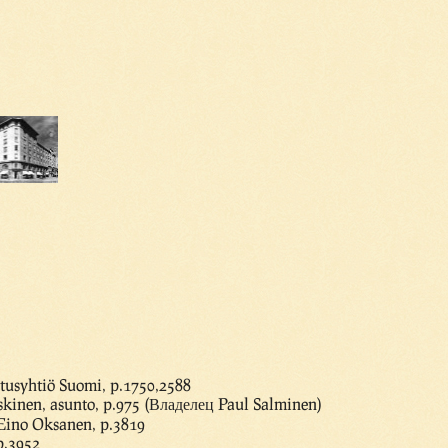
usyhtiö Suomi, p.1750,2588
skinen, asunto, p.975 (Владелец Paul Salminen)
 Eino Oksanen, p.3819
p.3952