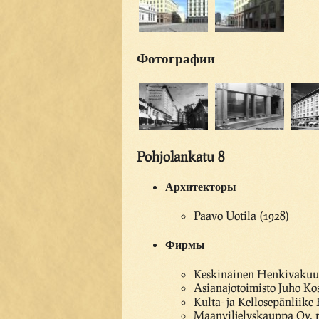
Фотографии
Pohjolankatu 8
Архитекторы
Paavo Uotila (1928)
Фирмы
Keskinäinen Henkivakuut
Asianajotoimisto Juho Ko
Kulta- ja Kellosepänliike
Maanviljelyskauppa Oy, 