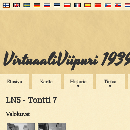
VirtuaaliViipuri 193
Etusivu
Kartta
Historia
Tietoa
LN5 - Tontti 7
Valokuvat