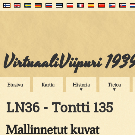
VirtuaaliViipuri 193
Etusivu
Kartta
Historia
Tietoa
LN36 - Tontti 135
Mallinnetut kuvat