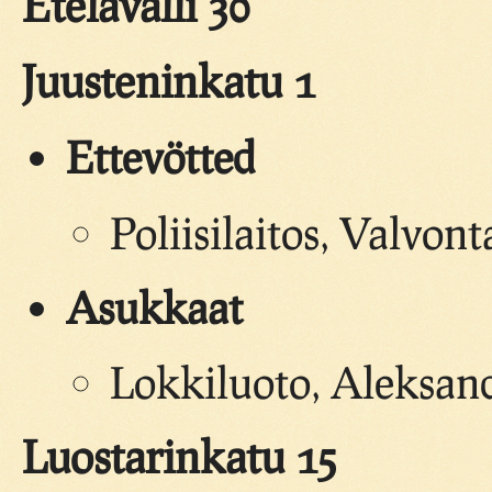
Etelävalli 30
Juusteninkatu 1
Ettevötted
Poliisilaitos, Valvon
Asukkaat
Lokkiluoto, Aleksan
Luostarinkatu 15