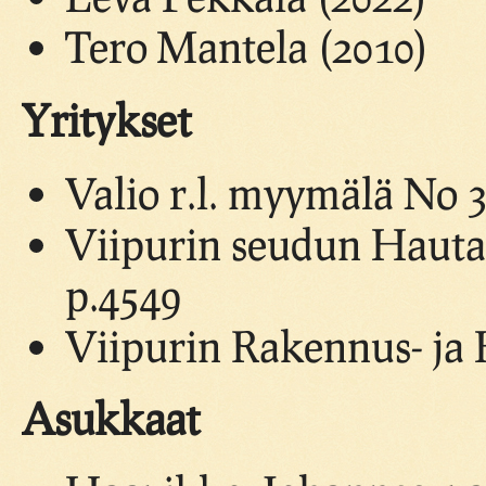
Tero Mantela (2010)
Yritykset
Valio r.l. myymälä No 3
Viipurin seudun Hautau
p.4549
Viipurin Rakennus- ja 
Asukkaat