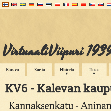
VirtuaaliViipuri 193
Etusivu
Kartta
Historia
Tietoa
KV6 - Kalevan kaupu
Kannaksenkatu - Aninan