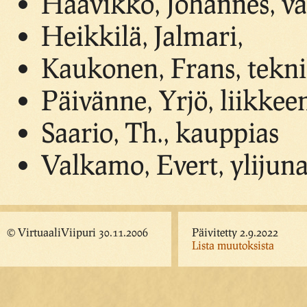
Haavikko, Johannes, v
Heikkilä, Jalmari,
Kaukonen, Frans, tekn
Päivänne, Yrjö, liikkee
Saario, Th., kauppias
Valkamo, Evert, ylijunai
© VirtuaaliViipuri 30.11.2006
Päivitetty 2.9.2022
Lista muutoksista