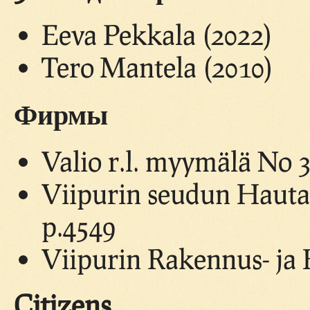
Eeva Pekkala (2022)
Tero Mantela (2010)
Фирмы
Valio r.l. myymälä No 3
Viipurin seudun Hautau
p.4549
Viipurin Rakennus- ja 
Citizens