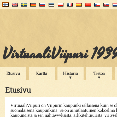
VirtuaaliViipuri 193
Etusivu
Kartta
Historia
Tietoa
Etusivu
VirtuaaliViipuri on Viipurin kaupunki sellaisena kuin se o
suomalaisena kaupunkina. Se on ainutlaatuinen kokoelma h
kaupungista ja sen nähtävyyksistä, arkkitehtuurista, yrityse