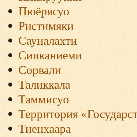
Пюёрясуо
Ристимяки
Сауналахти
Сииканиеми
Сорвали
Таликкала
Таммисуо
Территория «Государс
Тиенхаара