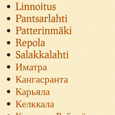
Linnoitus
Pantsarlahti
Patterinmäki
Repola
Salakkalahti
Иматра
Кангасранта
Карьяла
Келккала