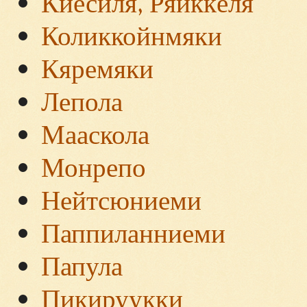
Киесиля, Ряйккёля
Коликкойнмяки
Кяремяки
Лепола
Мааскола
Монрепо
Нейтсюниеми
Паппиланниеми
Папула
Пикируукки