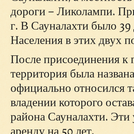
дороги – Ликолампи. При
г. В Сауналахти было 39
Населения в этих двух п
После присоединения к г
территория была назван
официально относился т
владении которого остав
района Сауналахти. Эти 
аренду на 50 лет.