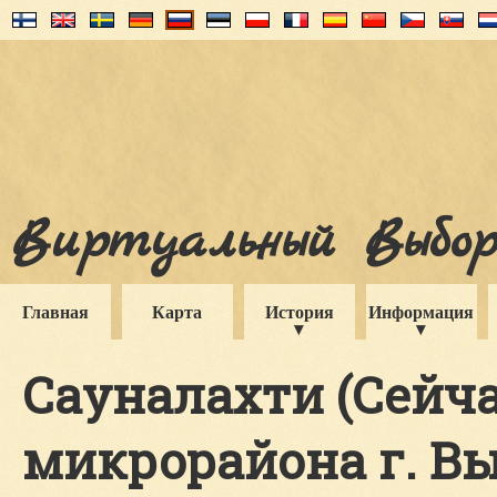
Виртуальный Выборг
Главная
Карта
История
Информация
Сауналахти (Сейча
микрорайона г. Вы