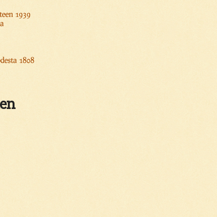
oteen 1939
sa
odesta 1808
nen