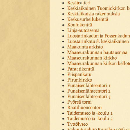
Kesäteatteri
Keskiaikainen Tuomiokirkon ke
Keskiaikaisia rakennuksia
Keskusurheilukenttä
Koulukenttä
Linja-autoasema
Luostarinkadun ja Possenkadu
Luostarinkatu 8, keskiaikainen
Maakunta-arkisto
Maaseurakunnan hautausmaa
Maaseurakunnan kirkko
Maaseurakunnan kirkon kellot
Paraatikenttä
Piispankatu
Pirunkirkko
Punaisenlähteentori 1
Punaisenlähteentori 2
Punaisenlähteentori 3
Pyöreä torni
Raatihuoneentori
Taidemuseo ja -koulu 1
Taidemuseo ja -koulu 2
Tyttölyseo
Vakuutusyhtiö Karjalan pääkon