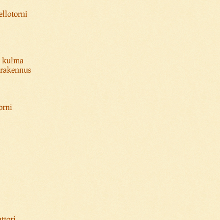
llotorni
n kulma
 rakennus
orni
ttori