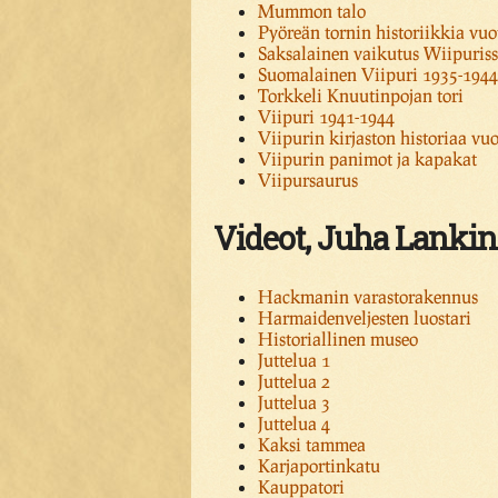
Mummon talo
Pyöreän tornin historiikkia vu
Saksalainen vaikutus Wiipuris
Suomalainen Viipuri 1935-1944
Torkkeli Knuutinpojan tori
Viipuri 1941-1944
Viipurin kirjaston historiaa vu
Viipurin panimot ja kapakat
Viipursaurus
Videot, Juha Lanki
Hackmanin varastorakennus
Harmaidenveljesten luostari
Historiallinen museo
Juttelua 1
Juttelua 2
Juttelua 3
Juttelua 4
Kaksi tammea
Karjaportinkatu
Kauppatori