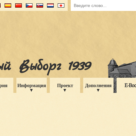
й Выборг 1939
рия
Информация
Проект
Дополнения
E-Bo