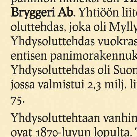
Bryggeri Ab
. Yhtiöön lii
oluttehdas, joka oli Myl
Yhdysoluttehdas vuokra
entisen panimorakennuks
Yhdysoluttehdas oli Suo
jossa valmistui 2,3 milj. l
75.
Yhdysoluttehtaan vanhi
ovat 1870-luvun lopulta.