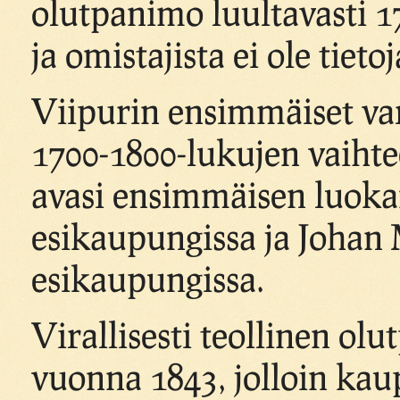
olutpanimo luultavasti 1
ja omistajista ei ole tietoj
Viipurin ensimmäiset var
1700-1800-lukujen vaihte
avasi ensimmäisen luoka
esikaupungissa ja Johan
esikaupungissa.
Virallisesti teollinen ol
vuonna 1843, jolloin ka