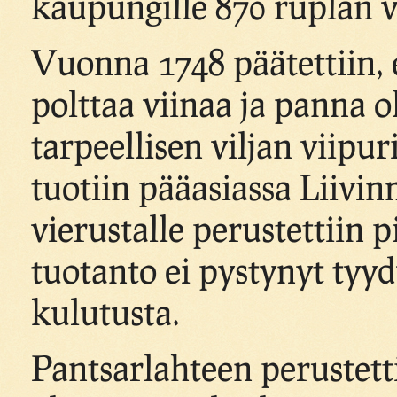
kaupungille 870 ruplan 
Vuonna 1748 päätettiin, e
polttaa viinaa ja panna ol
tarpeellisen viljan viipur
tuotiin pääasiassa Liivi
vierustalle perustettiin p
tuotanto ei pystynyt ty
kulutusta.
Pantsarlahteen perustet