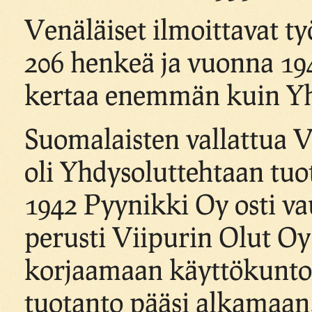
Venäläiset ilmoittavat ty
206 henkeä ja vuonna 1941
kertaa enemmän kuin Yh
Suomalaisten vallattua V
oli Yhdysoluttehtaan tuo
1942 Pyynikki Oy osti vau
perusti Viipurin Olut Oy
korjaamaan käyttökunto
tuotanto pääsi alkamaan