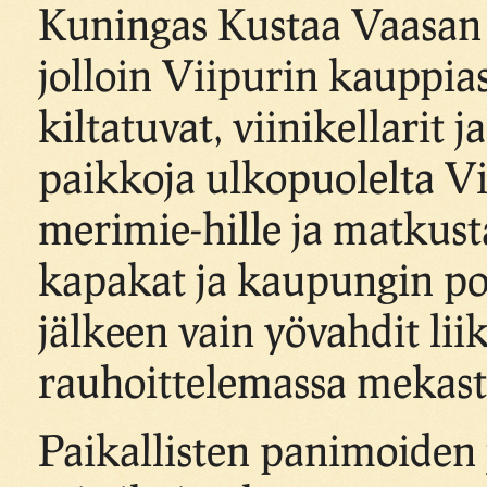
Kuningas Kustaa Vaasan a
jolloin Viipurin kauppiase
kiltatuvat, viinikellarit 
paikkoja ulkopuolelta Vii
merimie-hille ja matkusta
kapakat ja kaupungin porti
jälkeen vain yövahdit lii
rauhoittelemassa mekast
Paikallisten panimoiden 