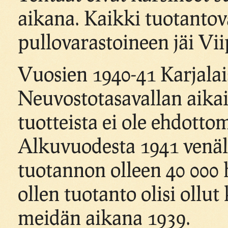
aikana. Kaikki tuotantovä
pullovarastoineen jäi Vii
Vuosien 1940-41 Karjalai
Neuvostotasavallan aikais
tuotteista ei ole ehdotto
Alkuvuodesta 1941 venälä
tuotannon olleen 40 000 hl
ollen tuotanto olisi ollu
meidän aikana 1939.