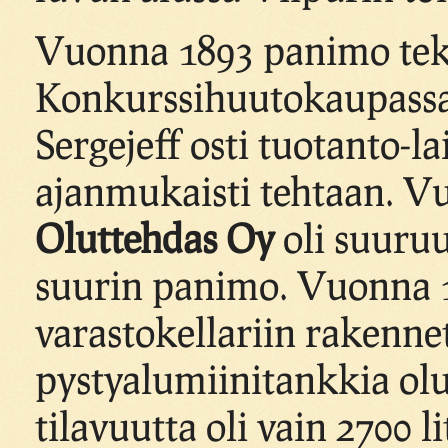
Vuonna 1893 panimo teki
Konkurssihuutokaupass
Sergejeff osti tuotanto-l
ajanmukaisti tehtaan. 
Oluttehdas Oy
oli suuru
suurin panimo. Vuonna 
varastokellariin rakennet
pystyalumiinitankkia ol
tilavuutta oli vain 2700 li