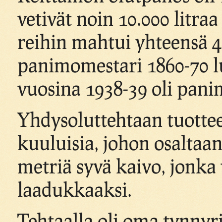
vetivät noin 10.000 litra
reihin mahtui yhteensä 
panimomestari 1860-70 luv
vuosina 1938-39 oli pan
Yhdysoluttehtaan tuotteet
kuuluisia, johon osaltaan
metriä syvä kaivo, jonka 
laadukkaaksi.
Tehtaalla oli oma tynnyri