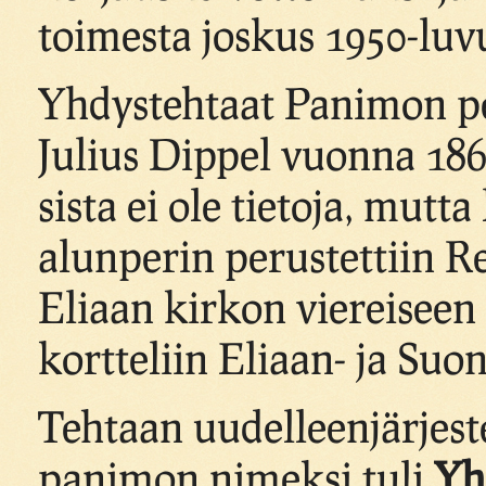
toimesta joskus 1950-luv
Yhdystehtaat Panimon pe
Julius Dippel vuonna 18
sista ei ole tietoja, mutta
alunperin perustettiin 
Eliaan kirkon viereisee
kortteliin Eliaan- ja Su
Tehtaan uudelleenjärjest
panimon nimeksi tuli
Yh