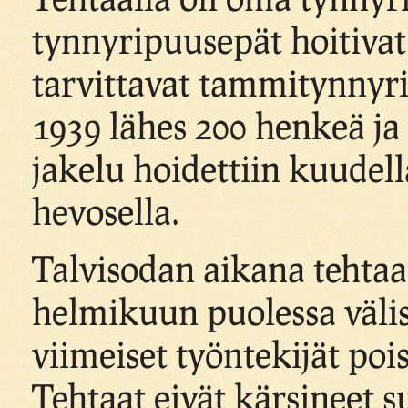
tynnyripuusepät hoitivat
tarvittavat tammitynnyri
1939 lähes 200 henkeä ja
jakelu hoidettiin kuudell
hevosella.
Talvisodan aikana tehtaa
helmikuun puolessa väliss
viimeiset työntekijät poi
Tehtaat eivät kärsineet s