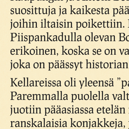
suosittuja ja kaikesta pää
joihin iltaisin poikettii
Piispankadulla olevan Bor
erikoinen, koska se on v
joka on päässyt historian
Kellareissa oli yleensä 
Paremmalla puolella val
juotiin pääasiassa etelän
ranskalaisia konjakkeja,