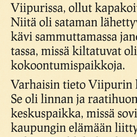
Viipurissa, ollut kapakoi
Niitä oli sataman lähettyv
kävi sammuttamassa jan
tassa, missä kiltatuvat o
kokoontumispaikkoja.
Varhaisin tieto Viipurin 
Se oli linnan ja raatihu
keskuspaikka, missä sovi
kaupungin elämään liittyv