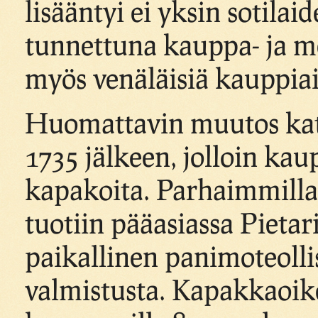
lisääntyi ei yksin sotilai
tunnettuna kauppa- ja m
myös venäläisiä kauppiai
Huomattavin muutos kat
1735 jälkeen, jolloin kau
kapakoita. Parhaimmillaan
tuotiin pääasiassa Pietari
paikallinen panimoteolli
valmistusta. Kapakkaoi