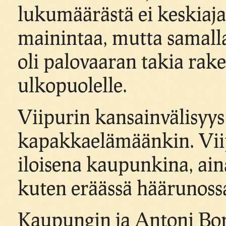
lukumäärästä ei keskiajal
mainintaa, mutta samalla
oli palovaaran takia ra
ulkopuolelle.
Viipurin kansainvälisyys 
kapakkaelämäänkin. Viip
iloisena kaupunkina, ai
kuten eräässä häärunossa
Kaupungin ja Antoni Borc