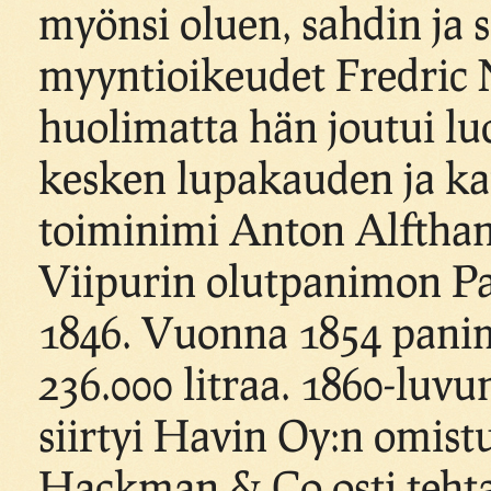
myönsi oluen, sahdin ja 
myyntioikeudet Fredric N
huolimatta hän joutui l
kesken lupakauden ja k
toiminimi Anton Alfthan 
Viipurin olutpanimon Pa
1846. Vuonna 1854 panimo
236.000 litraa. 1860-luv
siirtyi Havin Oy:n omist
Hackman & Co osti teht