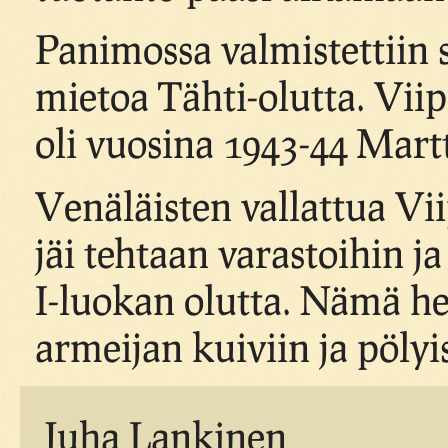
Panimossa valmistettiin 
mietoa Tähti-olutta. Vii
oli vuosina 1943-44 Martt
Venäläisten vallattua Vi
jäi tehtaan varastoihin j
I-luokan olutta. Nämä h
armeijan kuiviin ja pölyis
Juha Lankinen