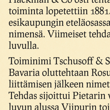
toiminta lopetettiin 1881
esikaupungin eteläosass
nimensä. Viimeiset tehd
luvulla.
Toiminimi Tschusoff & S
Bavaria oluttehtaan Rosu
liittämisen jälkeen nime
Tehdas sijoittui Pietarin v
luvun alussa Viipurin to