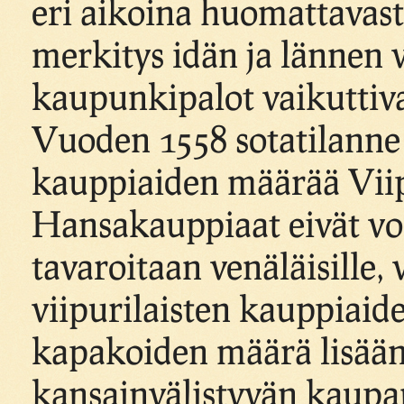
eri aikoina huomattavast
merkitys idän ja lännen v
kaupunkipalot vaikuttiv
Vuoden 1558 sotatilanne B
kauppiaiden määrää Viip
Hansakauppiaat eivät v
tavaroitaan venäläisille,
viipurilaisten kauppiaide
kapakoiden määrä lisään
kansainvälistyvän kaupa