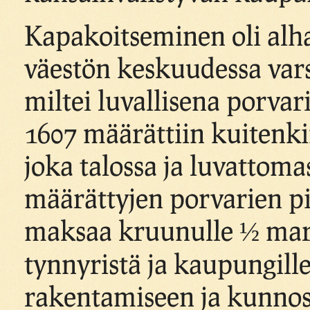
Kapakoitseminen oli al
väestön keskuudessa varsin
miltei luvallisena porva
1607 määrättiin kuitenkin
joka talossa ja luvattoma
määrättyjen porvarien pi
maksaa kruunulle ½ mar
tynnyristä ja kaupungill
rakentamiseen ja kunno