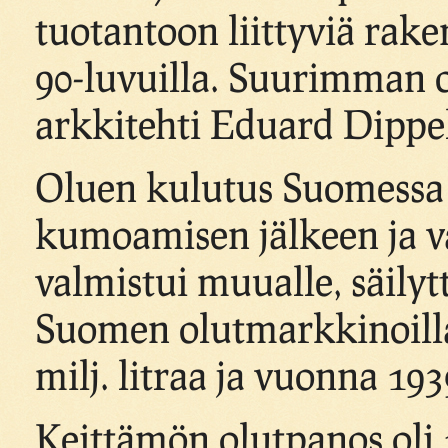
tuotantoon liittyviä rake
90-luvuilla. Suurimman o
arkkitehti Eduard Dippel
Oluen kulutus Suomessa li
kumoamisen jälkeen ja v
valmistui muualle, säily
Suomen olutmarkkinoilla
milj. litraa ja vuonna 1939
Keittämön olutpanos oli 