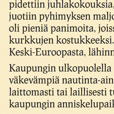
pidettiin juhlakokouksia,
juotiin pyhimyksen maljo
oli pieniä panimoita, jois
kurkkujen kostukkeeksi.
Keski-Euroopasta, lähinnä
Kaupungin ulkopuolella s
väkevämpiä nautinta-ainei
laittomasti tai laillises
kaupungin anniskelupai