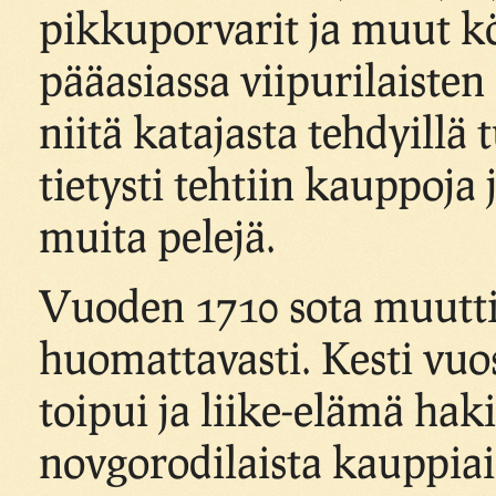
pikkuporvarit ja muut k
pääasiassa viipurilaisten
niitä katajasta tehdyillä
tietysti tehtiin kauppoja j
muita pelejä.
Vuoden 1710 sota muutti
huomattavasti. Kesti vu
toipui ja liike-elämä ha
novgorodilaista kauppiai