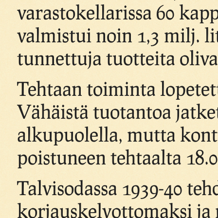
varastokellarissa 60 kap
valmistui noin 1,3 milj. 
tunnettuja tuotteita oliv
Tehtaan toiminta lopetetti
Vähäistä tuotantoa jatket
alkupuolella, mutta kontt
poistuneen tehtaalta 18.0
Talvisodassa 1939-40 teh
korjauskelvottomaksi ja 