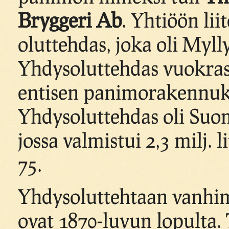
Bryggeri Ab
. Yhtiöön lii
oluttehdas, joka oli Myl
Yhdysoluttehdas vuokra
entisen panimorakennuks
Yhdysoluttehdas oli Suo
jossa valmistui 2,3 milj. l
75.
Yhdysoluttehtaan vanhi
ovat 1870-luvun lopulta.