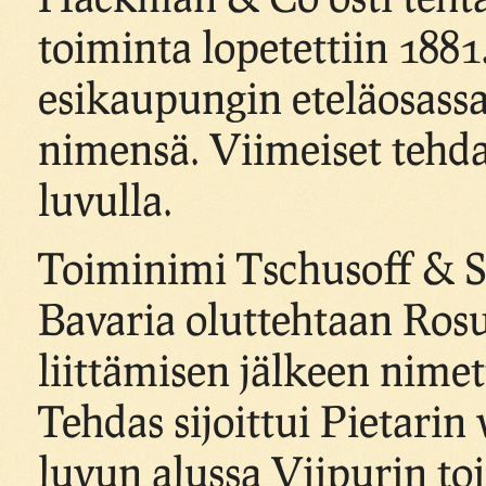
toiminta lopetettiin 1881
esikaupungin eteläosass
nimensä. Viimeiset tehd
luvulla.
Toiminimi Tschusoff & S
Bavaria oluttehtaan Rosu
liittämisen jälkeen nime
Tehdas sijoittui Pietarin v
luvun alussa Viipurin to