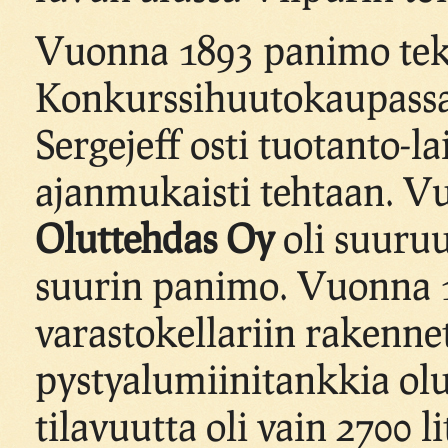
Vuonna 1893 panimo teki
Konkurssihuutokaupass
Sergejeff osti tuotanto-l
ajanmukaisti tehtaan. 
Oluttehdas Oy
oli suuru
suurin panimo. Vuonna 
varastokellariin rakennet
pystyalumiinitankkia ol
tilavuutta oli vain 2700 li