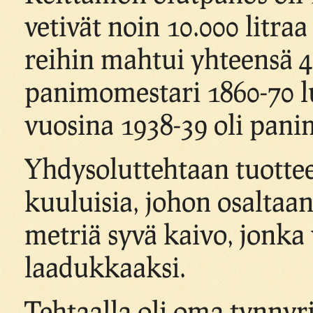
vetivät noin 10.000 litra
reihin mahtui yhteensä 
panimomestari 1860-70 luv
vuosina 1938-39 oli pan
Yhdysoluttehtaan tuotteet
kuuluisia, johon osaltaan
metriä syvä kaivo, jonka 
laadukkaaksi.
Tehtaalla oli oma tynnyri