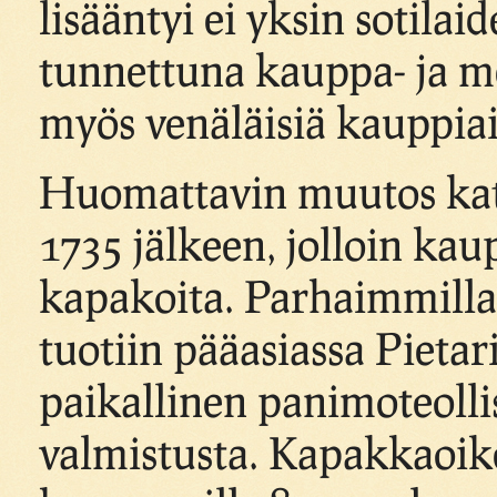
lisääntyi ei yksin sotilai
tunnettuna kauppa- ja m
myös venäläisiä kauppiai
Huomattavin muutos kat
1735 jälkeen, jolloin kau
kapakoita. Parhaimmillaan
tuotiin pääasiassa Pietari
paikallinen panimoteolli
valmistusta. Kapakkaoi