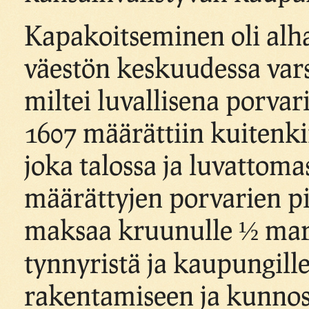
Kapakoitseminen oli al
väestön keskuudessa varsin
miltei luvallisena porva
1607 määrättiin kuitenkin
joka talossa ja luvattoma
määrättyjen porvarien pi
maksaa kruunulle ½ mar
tynnyristä ja kaupungill
rakentamiseen ja kunno