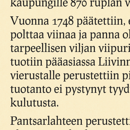
kaupungille 870 ruplan 
Vuonna 1748 päätettiin, e
polttaa viinaa ja panna ol
tarpeellisen viljan viipur
tuotiin pääasiassa Liivi
vierustalle perustettiin p
tuotanto ei pystynyt ty
kulutusta.
Pantsarlahteen perustet