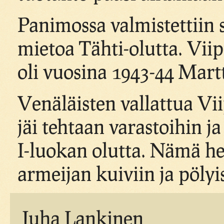
Panimossa valmistettiin 
mietoa Tähti-olutta. Vii
oli vuosina 1943-44 Martt
Venäläisten vallattua Vi
jäi tehtaan varastoihin j
I-luokan olutta. Nämä h
armeijan kuiviin ja pölyis
Juha Lankinen