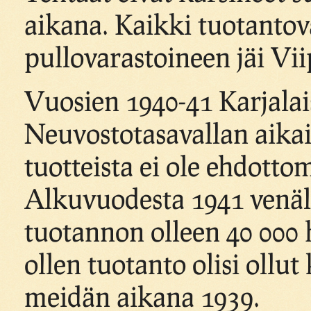
aikana. Kaikki tuotantovä
pullovarastoineen jäi Vii
Vuosien 1940-41 Karjalai
Neuvostotasavallan aikais
tuotteista ei ole ehdotto
Alkuvuodesta 1941 venälä
tuotannon olleen 40 000 hl
ollen tuotanto olisi ollu
meidän aikana 1939.