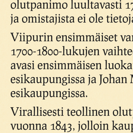
olutpanimo luultavasti 1
ja omistajista ei ole tietoj
Viipurin ensimmäiset var
1700-1800-lukujen vaihte
avasi ensimmäisen luoka
esikaupungissa ja Johan
esikaupungissa.
Virallisesti teollinen ol
vuonna 1843, jolloin ka