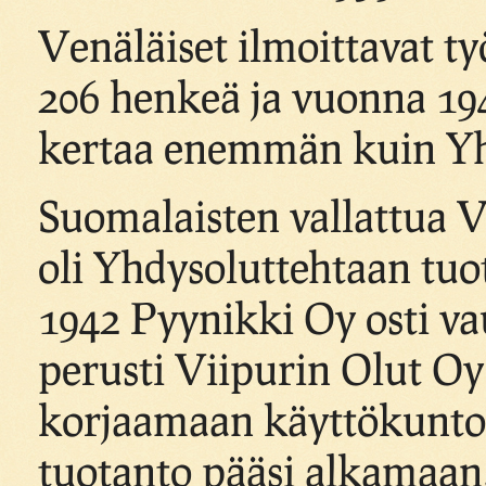
Venäläiset ilmoittavat ty
206 henkeä ja vuonna 1941
kertaa enemmän kuin Yh
Suomalaisten vallattua V
oli Yhdysoluttehtaan tuo
1942 Pyynikki Oy osti vau
perusti Viipurin Olut Oy
korjaamaan käyttökunto
tuotanto pääsi alkamaan