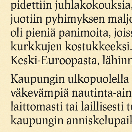
pidettiin juhlakokouksia,
juotiin pyhimyksen maljo
oli pieniä panimoita, jois
kurkkujen kostukkeeksi.
Keski-Euroopasta, lähinnä
Kaupungin ulkopuolella s
väkevämpiä nautinta-ainei
laittomasti tai laillises
kaupungin anniskelupai