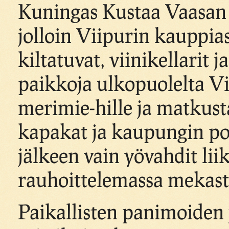
Kuningas Kustaa Vaasan a
jolloin Viipurin kauppiase
kiltatuvat, viinikellarit 
paikkoja ulkopuolelta Vii
merimie-hille ja matkusta
kapakat ja kaupungin porti
jälkeen vain yövahdit lii
rauhoittelemassa mekast
Paikallisten panimoiden 