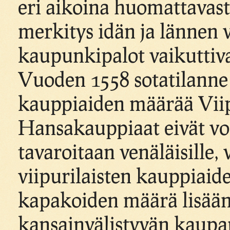
eri aikoina huomattavast
merkitys idän ja lännen v
kaupunkipalot vaikuttiv
Vuoden 1558 sotatilanne B
kauppiaiden määrää Viip
Hansakauppiaat eivät v
tavaroitaan venäläisille,
viipurilaisten kauppiaide
kapakoiden määrä lisään
kansainvälistyvän kaupa