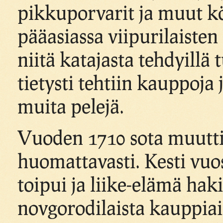
pikkuporvarit ja muut k
pääasiassa viipurilaisten
niitä katajasta tehdyillä
tietysti tehtiin kauppoja j
muita pelejä.
Vuoden 1710 sota muutti
huomattavasti. Kesti vu
toipui ja liike-elämä ha
novgorodilaista kauppiai