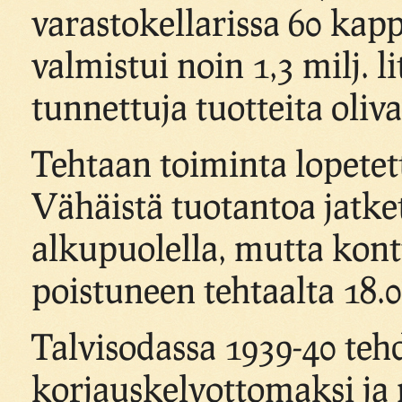
varastokellarissa 60 kap
valmistui noin 1,3 milj. 
tunnettuja tuotteita oliv
Tehtaan toiminta lopetetti
Vähäistä tuotantoa jatket
alkupuolella, mutta kontt
poistuneen tehtaalta 18.0
Talvisodassa 1939-40 teh
korjauskelvottomaksi ja 