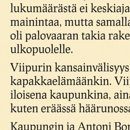
lukumäärästä ei keskiajal
mainintaa, mutta samalla
oli palovaaran takia ra
ulkopuolelle.
Viipurin kansainvälisyys 
kapakkaelämäänkin. Viip
iloisena kaupunkina, ai
kuten eräässä häärunossa
Kaupungin ja Antoni Borc