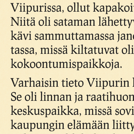
Viipurissa, ollut kapakoi
Niitä oli sataman lähettyv
kävi sammuttamassa jan
tassa, missä kiltatuvat o
kokoontumispaikkoja.
Varhaisin tieto Viipurin 
Se oli linnan ja raatihu
keskuspaikka, missä sovi
kaupungin elämään liittyv