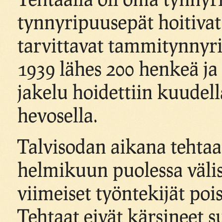
tynnyripuusepät hoitivat
tarvittavat tammitynnyri
1939 lähes 200 henkeä ja
jakelu hoidettiin kuudell
hevosella.
Talvisodan aikana tehtaa
helmikuun puolessa väliss
viimeiset työntekijät poi
Tehtaat eivät kärsineet s