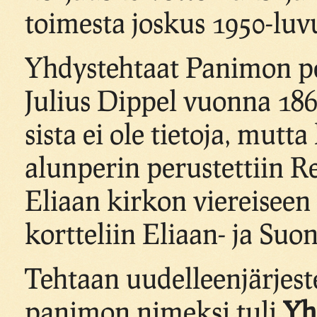
toimesta joskus 1950-luv
Yhdystehtaat Panimon pe
Julius Dippel vuonna 18
sista ei ole tietoja, mutta
alunperin perustettiin 
Eliaan kirkon viereisee
kortteliin Eliaan- ja Su
Tehtaan uudelleenjärjest
panimon nimeksi tuli
Yh