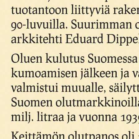
tuotantoon liittyviä rake
90-luvuilla. Suurimman o
arkkitehti Eduard Dippel
Oluen kulutus Suomessa li
kumoamisen jälkeen ja v
valmistui muualle, säily
Suomen olutmarkkinoilla
milj. litraa ja vuonna 1939
Keittämön olutpanos oli 