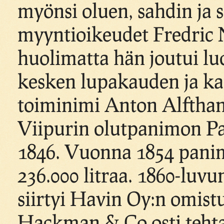
myönsi oluen, sahdin ja 
myyntioikeudet Fredric N
huolimatta hän joutui l
kesken lupakauden ja k
toiminimi Anton Alfthan 
Viipurin olutpanimon Pa
1846. Vuonna 1854 panimo
236.000 litraa. 1860-luv
siirtyi Havin Oy:n omist
Hackman & Co osti teht