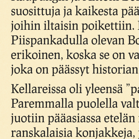
suosittuja ja kaikesta pää
joihin iltaisin poikettii
Piispankadulla olevan Bor
erikoinen, koska se on v
joka on päässyt historian
Kellareissa oli yleensä 
Paremmalla puolella val
juotiin pääasiassa etelän
ranskalaisia konjakkeja,