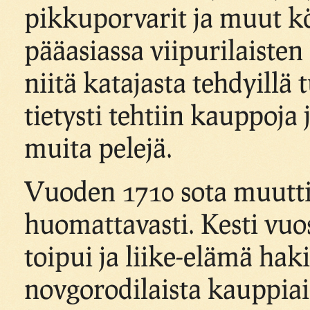
pikkuporvarit ja muut k
pääasiassa viipurilaisten
niitä katajasta tehdyillä
tietysti tehtiin kauppoja j
muita pelejä.
Vuoden 1710 sota muutti
huomattavasti. Kesti vu
toipui ja liike-elämä ha
novgorodilaista kauppiai