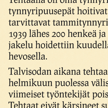
tynnyripuusepät hoitivat
tarvittavat tammitynnyri
1939 lähes 200 henkeä ja
jakelu hoidettiin kuudell
hevosella.
Talvisodan aikana tehtaa
helmikuun puolessa väliss
viimeiset työntekijät poi
Tehtaat eivät kärsineet s