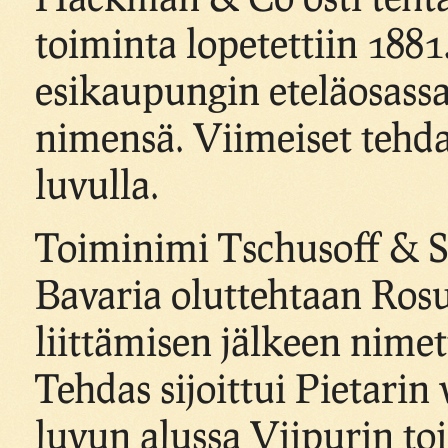
toiminta lopetettiin 1881
esikaupungin eteläosass
nimensä. Viimeiset tehd
luvulla.
Toiminimi Tschusoff & S
Bavaria oluttehtaan Rosu
liittämisen jälkeen nime
Tehdas sijoittui Pietarin v
luvun alussa Viipurin to