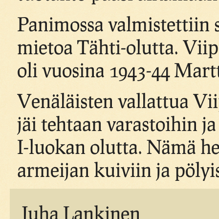
Panimossa valmistettiin 
mietoa Tähti-olutta. Vii
oli vuosina 1943-44 Martt
Venäläisten vallattua Vi
jäi tehtaan varastoihin j
I-luokan olutta. Nämä h
armeijan kuiviin ja pölyis
Juha Lankinen