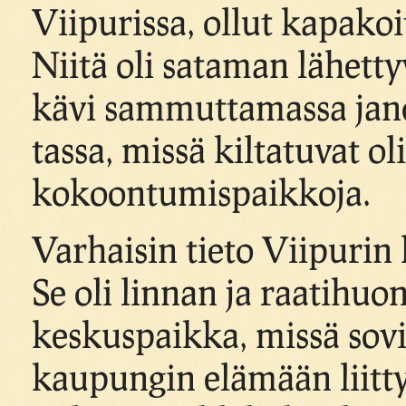
Viipurissa, ollut kapakoi
Niitä oli sataman lähettyv
kävi sammuttamassa jan
tassa, missä kiltatuvat o
kokoontumispaikkoja.
Varhaisin tieto Viipurin 
Se oli linnan ja raatihu
keskuspaikka, missä sovi
kaupungin elämään liittyv