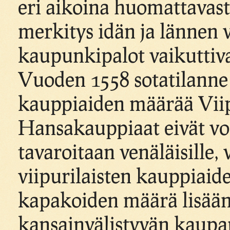
eri aikoina huomattavast
merkitys idän ja lännen v
kaupunkipalot vaikuttiv
Vuoden 1558 sotatilanne B
kauppiaiden määrää Viip
Hansakauppiaat eivät v
tavaroitaan venäläisille,
viipurilaisten kauppiaide
kapakoiden määrä lisään
kansainvälistyvän kaupa