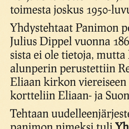
toimesta joskus 1950-luv
Yhdystehtaat Panimon pe
Julius Dippel vuonna 18
sista ei ole tietoja, mutta
alunperin perustettiin 
Eliaan kirkon viereisee
kortteliin Eliaan- ja Su
Tehtaan uudelleenjärjest
panimon nimeksi tuli
Yh