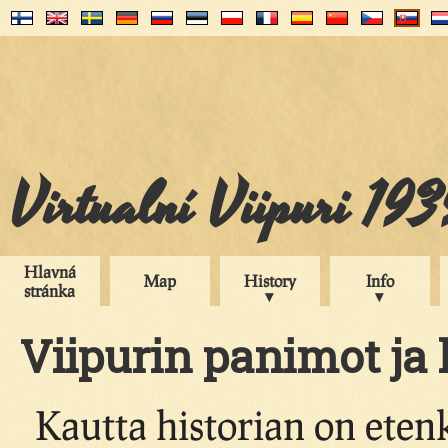
Virtualní Viipuri 19
Hlavná
Map
History
Info
stránka
Viipurin panimot ja
Kautta historian on ete