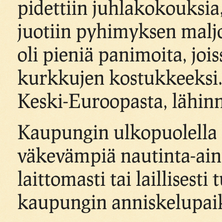
pidettiin juhlakokouksia,
juotiin pyhimyksen maljo
oli pieniä panimoita, jois
kurkkujen kostukkeeksi.
Keski-Euroopasta, lähinnä
Kaupungin ulkopuolella s
väkevämpiä nautinta-ainei
laittomasti tai laillises
kaupungin anniskelupai