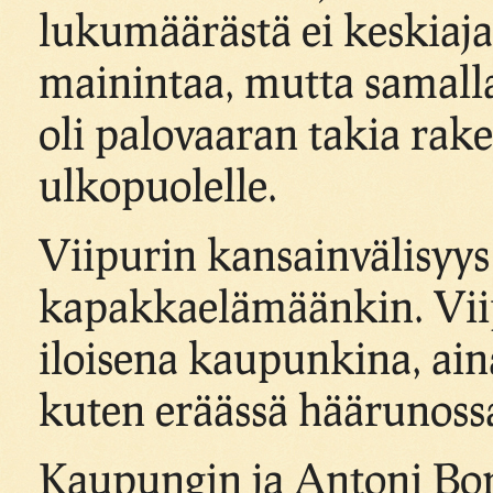
lukumäärästä ei keskiajal
mainintaa, mutta samalla
oli palovaaran takia ra
ulkopuolelle.
Viipurin kansainvälisyys 
kapakkaelämäänkin. Viip
iloisena kaupunkina, ai
kuten eräässä häärunossa
Kaupungin ja Antoni Borc