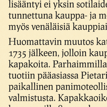
lisääntyi ei yksin sotilai
tunnettuna kauppa- ja m
myös venäläisiä kauppiai
Huomattavin muutos kat
1735 jälkeen, jolloin kau
kapakoita. Parhaimmillaan
tuotiin pääasiassa Pietari
paikallinen panimoteolli
valmistusta. Kapakkaoi