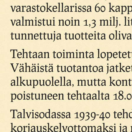
varastokellarissa 60 kap
valmistui noin 1,3 milj. 
tunnettuja tuotteita oliv
Tehtaan toiminta lopetetti
Vähäistä tuotantoa jatket
alkupuolella, mutta kontt
poistuneen tehtaalta 18.0
Talvisodassa 1939-40 teh
korjauskelvottomaksi ja 