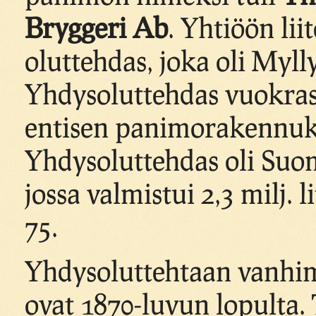
Bryggeri Ab
. Yhtiöön lii
oluttehdas, joka oli Myl
Yhdysoluttehdas vuokra
entisen panimorakennuks
Yhdysoluttehdas oli Suo
jossa valmistui 2,3 milj. l
75.
Yhdysoluttehtaan vanhi
ovat 1870-luvun lopulta.