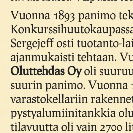
Vuonna 1893 panimo teki
Konkurssihuutokaupass
Sergejeff osti tuotanto-l
ajanmukaisti tehtaan. 
Oluttehdas Oy
oli suuru
suurin panimo. Vuonna 
varastokellariin rakennet
pystyalumiinitankkia ol
tilavuutta oli vain 2700 li