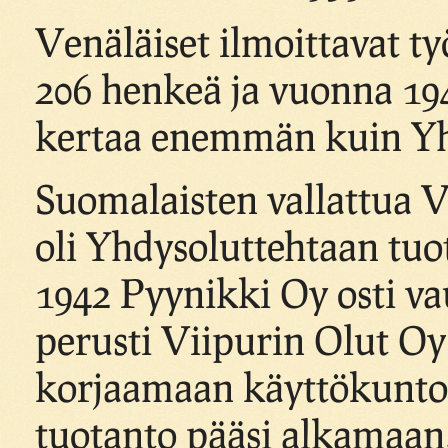
Venäläiset ilmoittavat ty
206 henkeä ja vuonna 1941
kertaa enemmän kuin Yh
Suomalaisten vallattua V
oli Yhdysoluttehtaan tuo
1942 Pyynikki Oy osti vau
perusti Viipurin Olut Oy
korjaamaan käyttökunto
tuotanto pääsi alkamaan