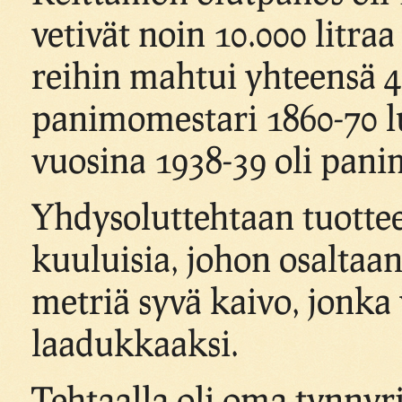
vetivät noin 10.000 litra
reihin mahtui yhteensä 
panimomestari 1860-70 luv
vuosina 1938-39 oli pan
Yhdysoluttehtaan tuotteet
kuuluisia, johon osaltaan
metriä syvä kaivo, jonka 
laadukkaaksi.
Tehtaalla oli oma tynnyri