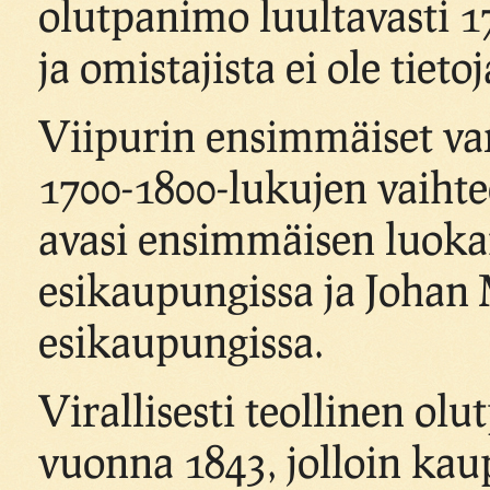
olutpanimo luultavasti 1
ja omistajista ei ole tietoj
Viipurin ensimmäiset var
1700-1800-lukujen vaihte
avasi ensimmäisen luoka
esikaupungissa ja Johan
esikaupungissa.
Virallisesti teollinen ol
vuonna 1843, jolloin ka