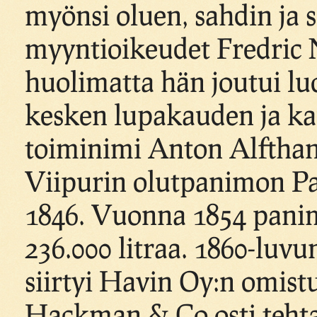
myönsi oluen, sahdin ja 
myyntioikeudet Fredric N
huolimatta hän joutui l
kesken lupakauden ja k
toiminimi Anton Alfthan 
Viipurin olutpanimon Pa
1846. Vuonna 1854 panimo
236.000 litraa. 1860-luv
siirtyi Havin Oy:n omist
Hackman & Co osti teht