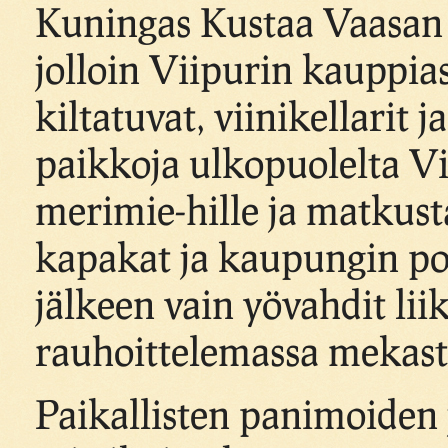
Kuningas Kustaa Vaasan a
jolloin Viipurin kauppiase
kiltatuvat, viinikellarit 
paikkoja ulkopuolelta Vii
merimie-hille ja matkusta
kapakat ja kaupungin porti
jälkeen vain yövahdit lii
rauhoittelemassa mekast
Paikallisten panimoiden 