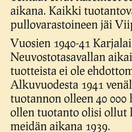
aikana. Kaikki tuotantovä
pullovarastoineen jäi Vii
Vuosien 1940-41 Karjalai
Neuvostotasavallan aikais
tuotteista ei ole ehdotto
Alkuvuodesta 1941 venälä
tuotannon olleen 40 000 hl
ollen tuotanto olisi ollu
meidän aikana 1939.