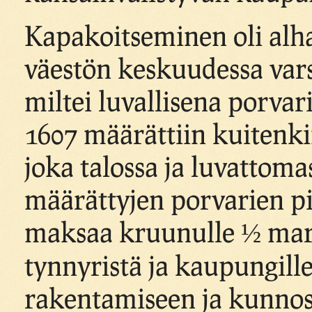
Kapakoitseminen oli al
väestön keskuudessa varsin
miltei luvallisena porva
1607 määrättiin kuitenkin
joka talossa ja luvattoma
määrättyjen porvarien pi
maksaa kruunulle ½ mar
tynnyristä ja kaupungill
rakentamiseen ja kunno