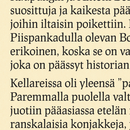
suosittuja ja kaikesta pää
joihin iltaisin poikettii
Piispankadulla olevan Bor
erikoinen, koska se on v
joka on päässyt historian
Kellareissa oli yleensä 
Paremmalla puolella val
juotiin pääasiassa etelän
ranskalaisia konjakkeja,