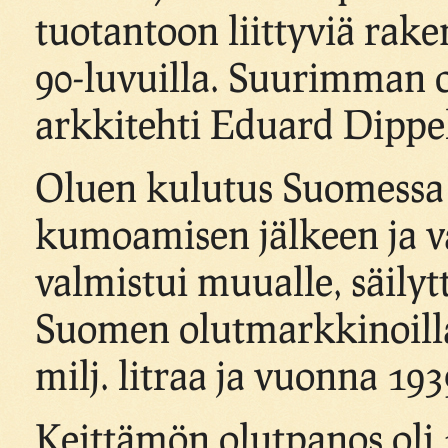
tuotantoon liittyviä rake
90-luvuilla. Suurimman o
arkkitehti Eduard Dippel
Oluen kulutus Suomessa li
kumoamisen jälkeen ja v
valmistui muualle, säily
Suomen olutmarkkinoilla
milj. litraa ja vuonna 1939
Keittämön olutpanos oli 