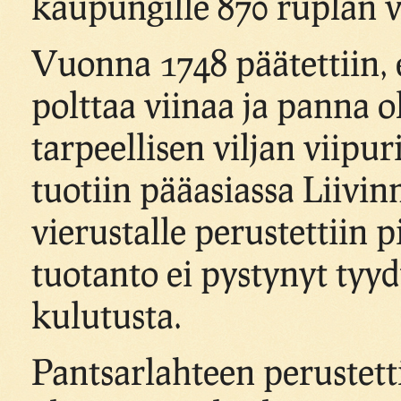
kaupungille 870 ruplan 
Vuonna 1748 päätettiin, e
polttaa viinaa ja panna ol
tarpeellisen viljan viipur
tuotiin pääasiassa Liivi
vierustalle perustettiin p
tuotanto ei pystynyt ty
kulutusta.
Pantsarlahteen perustet