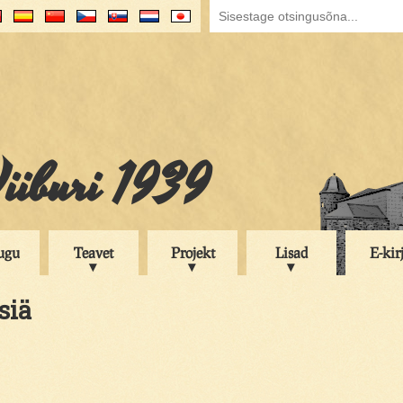
iiburi 1939
ugu
Teavet
Projekt
Lisad
E-kir
siä