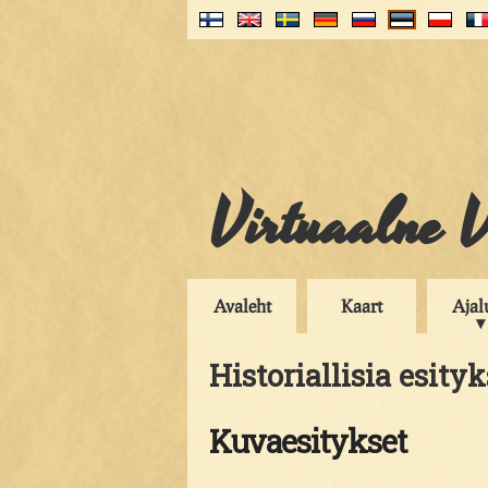
Virtuaalne V
Avaleht
Kaart
Ajal
Historiallisia esityk
Kuvaesitykset