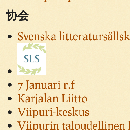
协会
Svenska litteratursällsk
7 Januari r.f
Karjalan Liitto
Viipuri-keskus
Viipurin taloudellinen