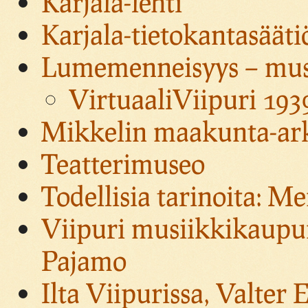
Karjala-lehti
Karjala-tietokantasääti
Lumemenneisyys – muse
VirtuaaliViipuri 193
Mikkelin maakunta-ark
Teatterimuseo
Todellisia tarinoita: 
Viipuri musiikkikaupun
Pajamo
Ilta Viipurissa, Valter 