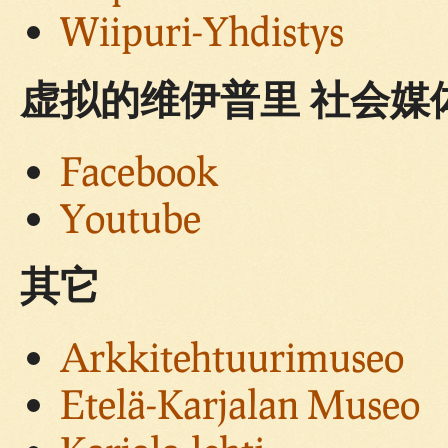
Wiipuri-Yhdistys
虚拟的维伊普里 社会媒
Facebook
Youtube
其它
Arkkitehtuurimuseo
Etelä-Karjalan Museo