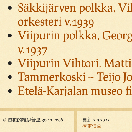
Säkkijärven polkka, Vil
orkesteri v.1939
Viipurin polkka, Georg
v.1937
Viipurin Vihtori, Matti
Tammerkoski ~ Teijo J
Etelä-Karjalan museo f
© 虚拟的维伊普里 30.11.2006
更新 2.9.2022
变更清单