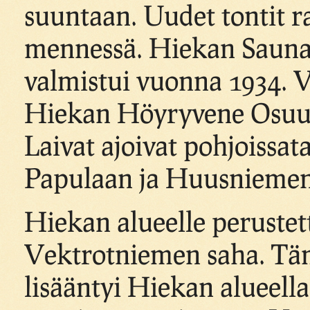
suuntaan. Uudet tontit r
mennessä. Hiekan Saun
valmistui vuonna 1934. V
Hiekan Höyryvene Osuus
Laivat ajoivat pohjoissa
Papulaan ja Huusniemen
Hiekan alueelle perustet
Vektrotniemen saha. Tä
lisääntyi Hiekan alueella