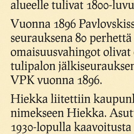
alueelle tulivat 1800-luvu
Vuonna 1896 Pavlovskiss
seurauksena 80 perhettä 
omaisuusvahingot olivat 
tulipalon jälkiseuraukse
VPK vuonna 1896.
Hiekka liitettiin kaupunk
nimekseen Hiekka. Asutus
1930-lopulla kaavoitusta