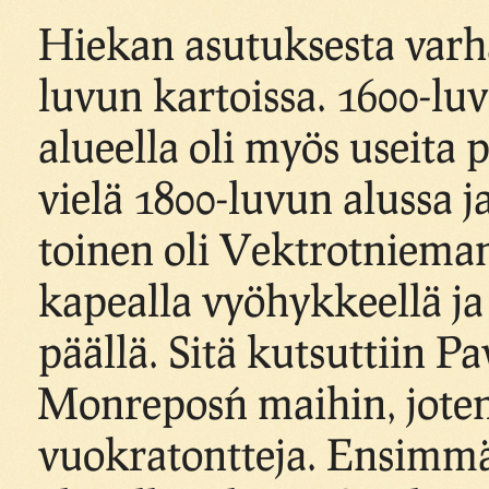
Hiekan asutuksesta varh
luvun kartoissa. 1600-luvu
alueella oli myös useita 
vielä 1800-luvun alussa 
toinen oli Vektrotnieman
kapealla vyöhykkeellä ja
päällä. Sitä kutsuttiin P
Monrepos´n maihin, joten 
vuokratontteja. Ensimmä