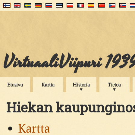
VirtuaaliViipuri 193
Etusivu
Kartta
Historia
Tietoa
Hiekan kaupungino
Kartta