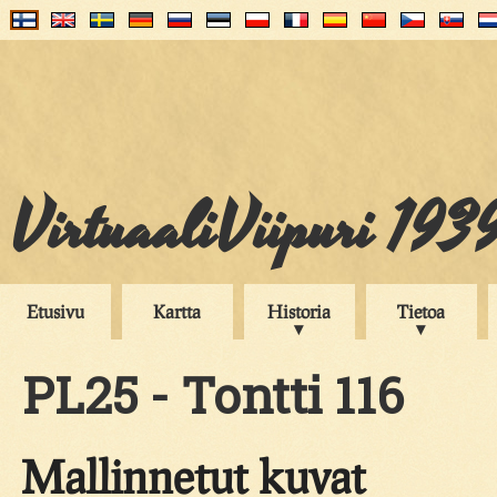
VirtuaaliViipuri 193
Etusivu
Kartta
Historia
Tietoa
PL25 - Tontti 116
Mallinnetut kuvat