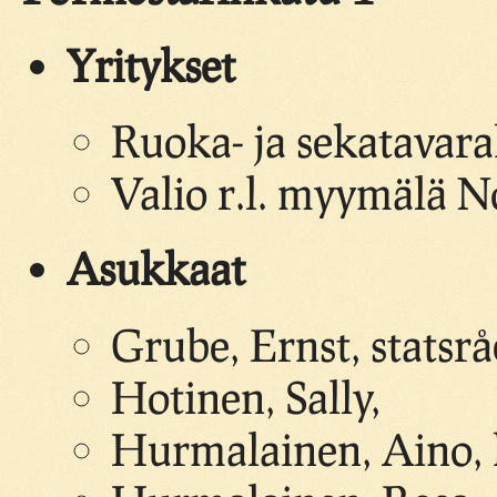
Yritykset
Ruoka- ja sekatavara
Valio r.l. myymälä N
Asukkaat
Grube, Ernst, statsr
Hotinen, Sally,
Hurmalainen, Aino, k