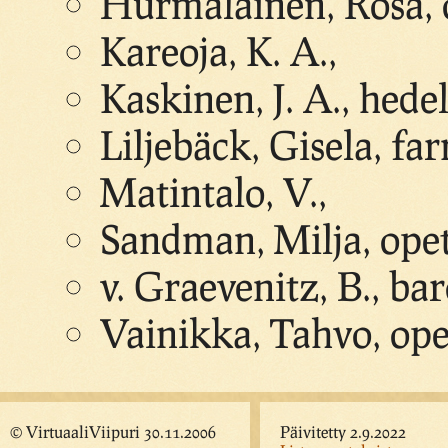
Hurmalainen, Rosa, 
Kareoja, K. A.,
Kaskinen, J. A., hed
Liljebäck, Gisela, fa
Matintalo, V.,
Sandman, Milja, opet
v. Graevenitz, B., ba
Vainikka, Tahvo, ope
© VirtuaaliViipuri 30.11.2006
Päivitetty 2.9.2022