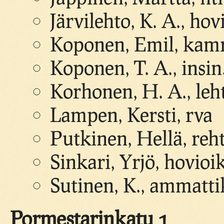
Järvilehto, K. A., ho
Koponen, Emil, kamr
Koponen, T. A., insin
Korhonen, H. A., leh
Lampen, Kersti, rva
Putkinen, Hellä, reh
Sinkari, Yrjö, hovioik
Sutinen, K., ammatti
Pormestarinkatu 1