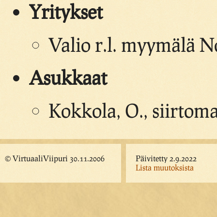
Yritykset
Valio r.l. myymälä N
Asukkaat
Kokkola, O., siirtom
© VirtuaaliViipuri 30.11.2006
Päivitetty 2.9.2022
Lista muutoksista