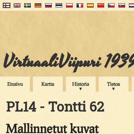
VirtuaaliViipuri 193
Etusivu
Kartta
Historia
Tietoa
PL14 - Tontti 62
Mallinnetut kuvat