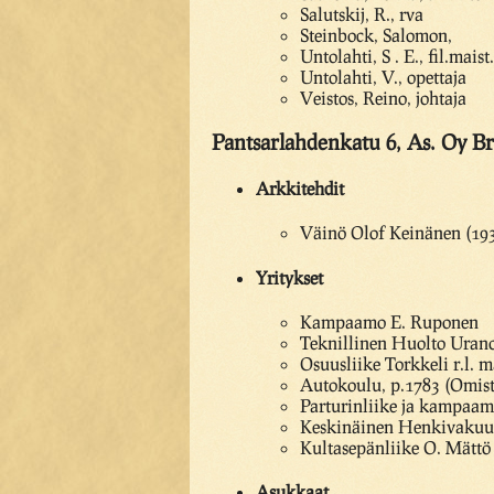
Salutskij, R., rva
Steinbock, Salomon,
Untolahti, S . E., fil.maist.
Untolahti, V., opettaja
Veistos, Reino, johtaja
Pantsarlahdenkatu 6, As. Oy B
Arkkitehdit
Väinö Olof Keinänen (19
Yritykset
Kampaamo E. Ruponen
Teknillinen Huolto Urano
Osuusliike Torkkeli r.l. 
Autokoulu, p.1783 (Omis
Parturinliike ja kampaa
Keskinäinen Henkivakuutu
Kultasepänliike O. Mättö
Asukkaat