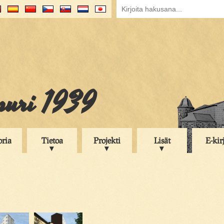
puri 1939
oria
Tietoa
Projekti
Lisät
E-kir