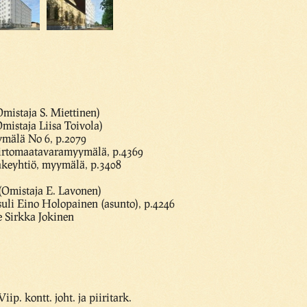
mistaja S. Miettinen)
mistaja Liisa Toivola)
ymälä No 6, p.2079
siirtomaatavaramyymälä, p.4369
keyhtiö, myymälä, p.3408
(Omistaja E. Lavonen)
suli Eino Holopainen (asunto), p.4246
e Sirkka Jokinen
ip. kontt. joht. ja piiritark.