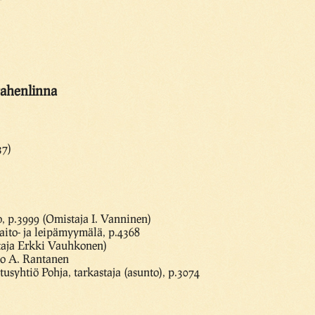
rahenlinna
37)
, p.3999 (Omistaja I. Vanninen)
maito- ja leipämyymälä, p.4368
taja Erkki Vauhkonen)
mo A. Rantanen
syhtiö Pohja, tarkastaja (asunto), p.3074