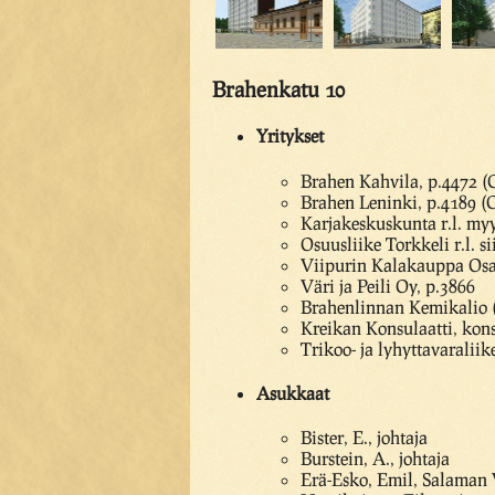
Brahenkatu 10
Yritykset
Brahen Kahvila, p.4472 (O
Brahen Leninki, p.4189 (O
Karjakeskuskunta r.l. my
Osuusliike Torkkeli r.l. 
Viipurin Kalakauppa Osa
Väri ja Peili Oy, p.3866
Brahenlinnan Kemikalio 
Kreikan Konsulaatti, kon
Trikoo- ja lyhyttavaraliik
Asukkaat
Bister, E., johtaja
Burstein, A., johtaja
Erä-Esko, Emil, Salaman Vi