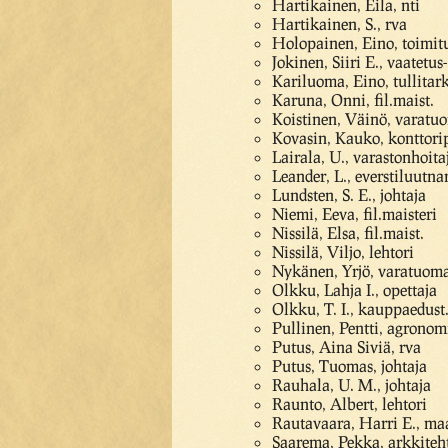
Hartikainen, Eila, nti
Hartikainen, S., rva
Holopainen, Eino, toimitu
Jokinen, Siiri E., vaatetus-
Kariluoma, Eino, tullitar
Karuna, Onni, fil.maist.
Koistinen, Väinö, varatu
Kovasin, Kauko, konttorip
Lairala, U., varastonhoita
Leander, L., everstiluutna
Lundsten, S. E., johtaja
Niemi, Eeva, fil.maisteri
Nissilä, Elsa, fil.maist.
Nissilä, Viljo, lehtori
Nykänen, Yrjö, varatuoma
Olkku, Lahja I., opettaja
Olkku, T. I., kauppaedust
Pullinen, Pentti, agronom
Putus, Aina Siviä, rva
Putus, Tuomas, johtaja
Rauhala, U. M., johtaja
Raunto, Albert, lehtori
Rautavaara, Harri E., ma
Saarema, Pekka, arkkiteh