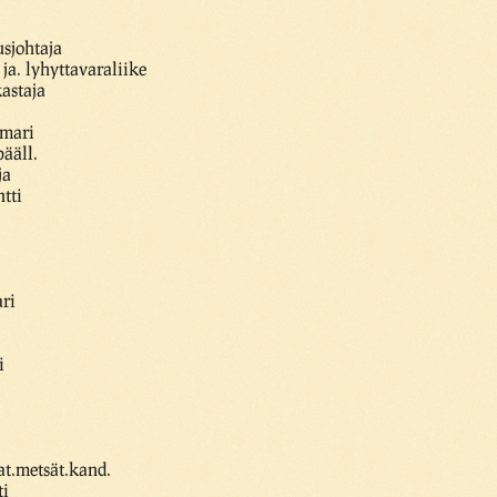
sjohtaja
 ja. lyhyttavaraliike
kastaja
omari
ääll.
ja
ntti
ri
.
i
at.metsät.kand.
ti