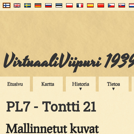
VirtuaaliViipuri 193
Etusivu
Kartta
Historia
Tietoa
PL7 - Tontti 21
Mallinnetut kuvat