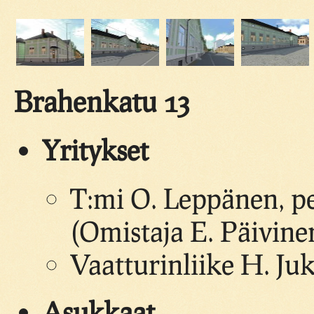
Brahenkatu 13
Yritykset
T:mi O. Leppänen, pel
(Omistaja E. Päivine
Vaatturinliike H. Ju
Asukkaat