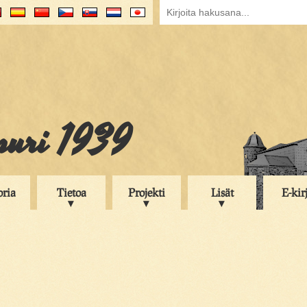
puri 1939
oria
Tietoa
Projekti
Lisät
E-kir