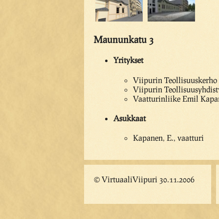
Maununkatu 3
Yritykset
Viipurin Teollisuuskerho 
Viipurin Teollisuusyhdist
Vaatturinliike Emil Kapa
Asukkaat
Kapanen, E., vaatturi
© VirtuaaliViipuri 30.11.2006