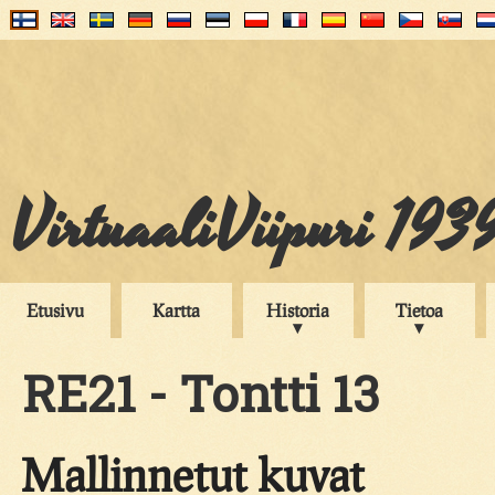
VirtuaaliViipuri 193
Etusivu
Kartta
Historia
Tietoa
RE21 - Tontti 13
Mallinnetut kuvat