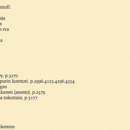
troll.
aja
a
n rva
ja
y, p.3270
ipurin konttori, p.2996,4123,4296,4354
agan
kkanen (asunto), p.2579
sia tukuttain, p.3177
iikemies