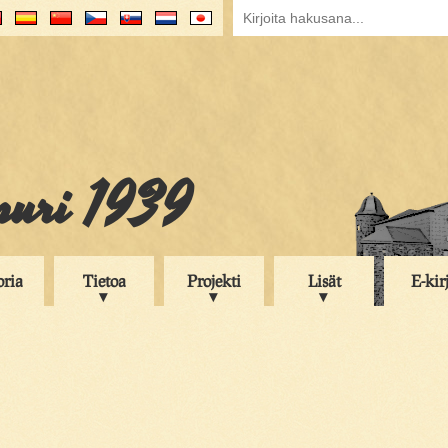
puri 1939
oria
Tietoa
Projekti
Lisät
E-kir