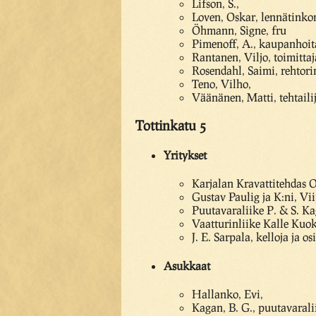
Lifson, S.,
Loven, Oskar, lennätinkon
Öhmann, Signe, fru
Pimenoff, A., kaupanhoit
Rantanen, Viljo, toimittaj
Rosendahl, Saimi, rehtori
Teno, Vilho,
Väänänen, Matti, tehtaili
Tottinkatu 5
Yritykset
Karjalan Kravattitehdas O
Gustav Paulig ja K:ni, Vi
Puutavaraliike P. & S. K
Vaatturinliike Kalle Kuo
J. E. Sarpala, kelloja ja o
Asukkaat
Hallanko, Evi,
Kagan, B. G., puutavaral