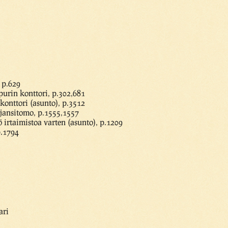
 p.629
purin konttori, p.302,681
konttori (asunto), p.3512
jansitomo, p.1555,1557
irtaimistoa varten (asunto), p.1209
.1794
ari