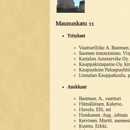
Maununkatu 11
Yritykset
Vaatturiliike A. Bastman,
Suomen tietotoimisto, Vii
Karjalan Autotarvike Oy, 
Kauppakirjapaino Oy, kir
Kaupunkien Paloapuyhtiö 
Linnalan Kauppakoulu, p
Asukkaat
Bastman, A., vaatturi
Hämäläinen, Kalervo,
Havola, Elli, nti
Honkanen, Aug., johtaja
Kervinen, Martti, asemest
Kunttu, Erkki,